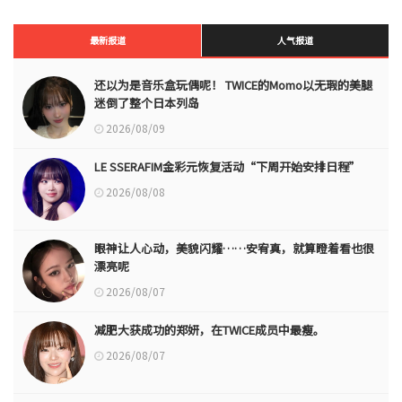
最新报道
人气报道
还以为是音乐盒玩偶呢！ TWICE的Momo以无瑕的美腿
迷倒了整个日本列岛
2026/08/09
LE SSERAFIM金彩元恢复活动“下周开始安排日程”
2026/08/08
眼神让人心动，美貌闪耀……安宥真，就算瞪着看也很
漂亮呢
2026/08/07
减肥大获成功的郑妍，在TWICE成员中最瘦。
2026/08/07