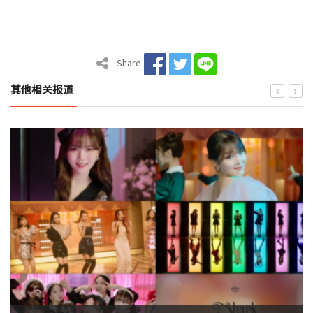
Share
其他相关报道