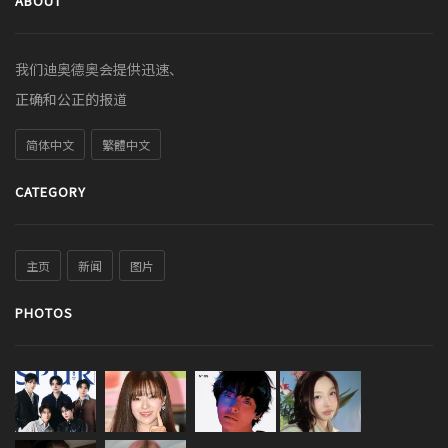
ABOUT
我们迪奥德奥会提供迅速、
正确和公正的报道
简体中文
繁體中文
CATEGORY
主页
新闻
图片
PHOTOS