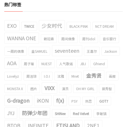
热门标签
EXO
少女时代
TWICE
BLACK PINK
NCT DREAM
WANNA ONE
赖冠霖
周间偶像
周刊idol
音乐银行
seventeen
一周的偶像
金SAMUEL
王嘉尔
Jackson
AOA
周子瑜
NUEST
人气歌谣
JBJ
Gfriend
金秀贤
Lovelyz
周洁琼
I.O.I
泫雅
Mnet
画报
VIXX
MONSTA X
图片
演员
OH MY GIRL
裴秀智
G-dragon
iKON
f(x)
PSY
热恋
GOT7
JYJ
防弹少年团
SHINee
Red Velvet
李敏镐
BTOB
INFINITE
FTISLAND
2NE1