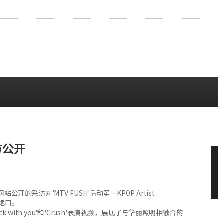
拍…精致妆容引人注目
08/06 10:00 AM
访公开
开的采访对'MTV PUSH'活动第一KPOP Artist
不绝口。
ock with you'和'Crush'表演视频，展现了与华丽照明相融合的