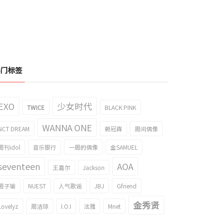
热门标签
EXO
少女时代
TWICE
BLACK PINK
WANNA ONE
NCT DREAM
赖冠霖
周间偶像
周刊idol
音乐银行
一周的偶像
金SAMUEL
seventeen
AOA
王嘉尔
Jackson
周子瑜
NUEST
人气歌谣
JBJ
Gfriend
金秀贤
Lovelyz
周洁琼
I.O.I
泫雅
Mnet