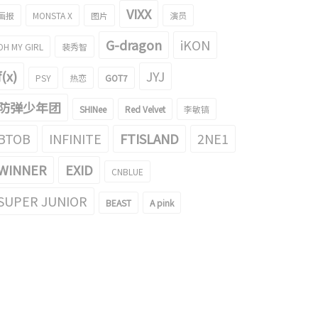
VIXX
画报
MONSTA X
图片
演员
G-dragon
iKON
OH MY GIRL
裴秀智
f(x)
JYJ
PSY
热恋
GOT7
防弹少年团
SHINee
Red Velvet
李敏镐
BTOB
INFINITE
FTISLAND
2NE1
WINNER
EXID
CNBLUE
SUPER JUNIOR
BEAST
A pink