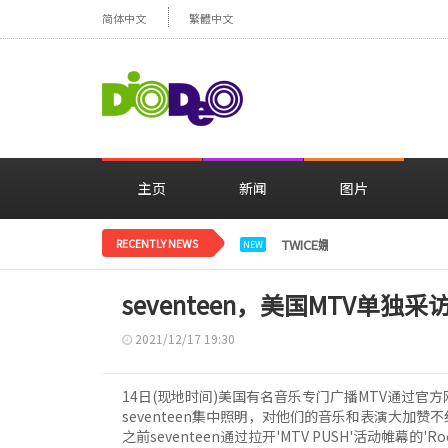
简体中文
繁體中文
主页
新闻
图片
RECENTLY NEWS
TWICE娜璉，花背景感性自
NEW
seventeen，美国MTV单独采
2021/12/17 19:30
14日(现地时间)美国有名音乐专门广播MTV通过官方网站公
seventeen集中照明，对他们的音乐和表演大加赞
之前seventeen通过拉开'MTV PUSH'活动帷幕的'R