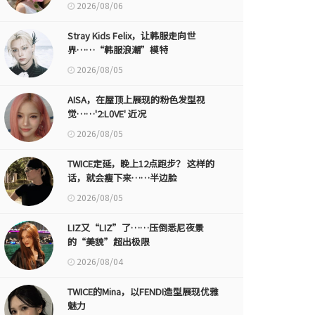
2026/08/06
Stray Kids Felix，让韩服走向世
界……“韩服浪潮”模特
2026/08/05
AISA，在屋顶上展现的粉色发型视
觉……'2:L0VE' 近况
2026/08/05
TWICE定延，晚上12点跑步？ 这样的
话，就会瘦下来……半边脸
2026/08/05
LIZ又“LIZ”了……压倒悉尼夜景
的“美貌”超出极限
2026/08/04
TWICE的Mina，以FENDI造型展现优雅
魅力