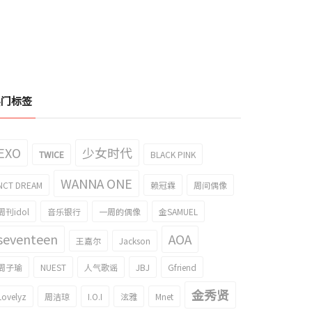
热门标签
EXO
少女时代
实的腿长度！IVE 元英的gif成为了
非现实的比率？IVE 元英的gif引起了话
TWICE
BLACK PINK
题
题
WANNA ONE
021/12/09
2021/12/03
NCT DREAM
赖冠霖
周间偶像
周刊idol
音乐银行
一周的偶像
金SAMUEL
seventeen
AOA
王嘉尔
Jackson
周子瑜
NUEST
人气歌谣
JBJ
Gfriend
金秀贤
Lovelyz
周洁琼
I.O.I
泫雅
Mnet