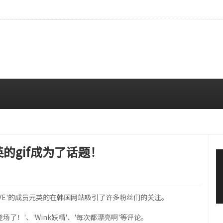
拍…精致妆容引人注目
08/06 10:00 AM
元英的gif成为了话题！
组合'IVE'的成员元英的在韩国网站吸引了许多粉丝们的关注。
场了！'、'Wink妖精'、'每次都漂亮啊'等评论。