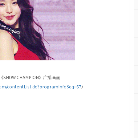
《SHOW CHAMPION》广播画面
m/contentList.do?programInfoSeq=67
）