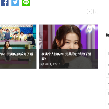
IVE 元英的gif成为了话
表演个人技的IVE 元英的gif成为了话
非现
题！
话
2021/12/10
2