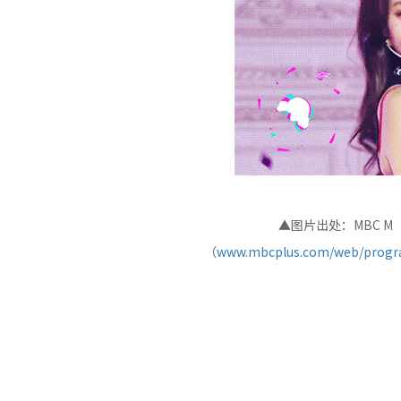
▲图片出处：MBC M 
（
www.mbcplus.com/web/progra