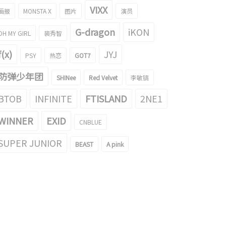
VIXX
画报
MONSTA X
图片
演员
G-dragon
iKON
OH MY GIRL
裴秀智
f(x)
JYJ
PSY
热恋
GOT7
防弹少年团
SHINee
Red Velvet
李敏镐
BTOB
INFINITE
FTISLAND
2NE1
WINNER
EXID
CNBLUE
SUPER JUNIOR
BEAST
A pink