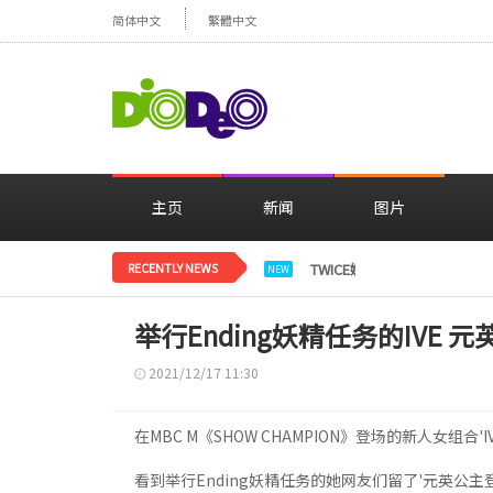
简体中文
繁體中文
主页
新闻
图片
RECENTLY NEWS
TWICE娜璉，花背景感性自
NEW
举行Ending妖精任务的IVE 
2021/12/17 11:30
在MBC M《SHOW CHAMPION》登场的新人女
看到举行Ending妖精任务的她网友们留了'元英公主登