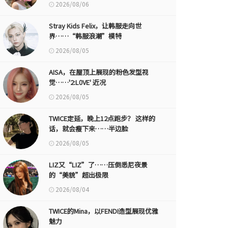
2026/08/06
Stray Kids Felix，让韩服走向世
界……“韩服浪潮”模特
2026/08/05
AISA，在屋顶上展现的粉色发型视
觉……'2:L0VE' 近况
2026/08/05
TWICE定延，晚上12点跑步？ 这样的
话，就会瘦下来……半边脸
2026/08/05
LIZ又“LIZ”了……压倒悉尼夜景
的“美貌”超出极限
2026/08/04
TWICE的Mina，以FENDI造型展现优雅
魅力