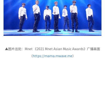
▲图片出处：Mnet 《2021 Mnet Asian Music Awards》广播画面
（
https://mama.mwave.me
）