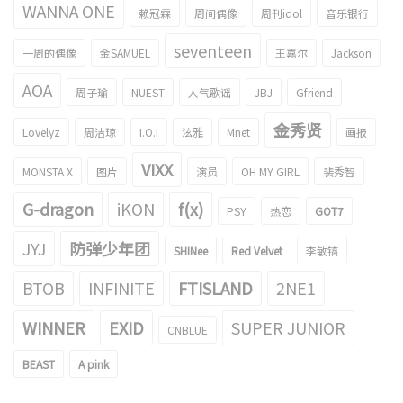
WANNA ONE
赖冠霖
周间偶像
周刊idol
音乐银行
seventeen
一周的偶像
金SAMUEL
王嘉尔
Jackson
AOA
周子瑜
NUEST
人气歌谣
JBJ
Gfriend
金秀贤
Lovelyz
周洁琼
I.O.I
泫雅
Mnet
画报
VIXX
MONSTA X
图片
演员
OH MY GIRL
裴秀智
G-dragon
iKON
f(x)
PSY
热恋
GOT7
JYJ
防弹少年团
SHINee
Red Velvet
李敏镐
BTOB
INFINITE
FTISLAND
2NE1
WINNER
EXID
SUPER JUNIOR
CNBLUE
BEAST
A pink