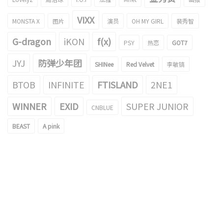
VIXX
MONSTA X
图片
演员
OH MY GIRL
裴秀智
G-dragon
iKON
f(x)
PSY
热恋
GOT7
JYJ
防弹少年团
SHINee
Red Velvet
李敏镐
BTOB
INFINITE
FTISLAND
2NE1
WINNER
EXID
SUPER JUNIOR
CNBLUE
BEAST
A pink