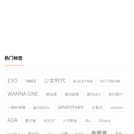
热门标签
EXO
少女时代
TWICE
BLACK PINK
NCT DREAM
WANNA ONE
赖冠霖
周间偶像
周刊idol
音乐银行
seventeen
一周的偶像
金SAMUEL
王嘉尔
Jackson
AOA
周子瑜
NUEST
人气歌谣
JBJ
Gfriend
金秀贤
Lovelyz
周洁琼
I.O.I
泫雅
Mnet
画报