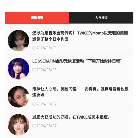
最新报道
人气报道
还以为是音乐盒玩偶呢！ TWICE的Momo以无瑕的美腿
迷倒了整个日本列岛
2026/08/09
LE SSERAFIM金彩元恢复活动“下周开始安排日程”
2026/08/08
眼神让人心动，美貌闪耀……安宥真，就算瞪着看也很
漂亮呢
2026/08/07
减肥大获成功的郑妍，在TWICE成员中最瘦。
2026/08/07