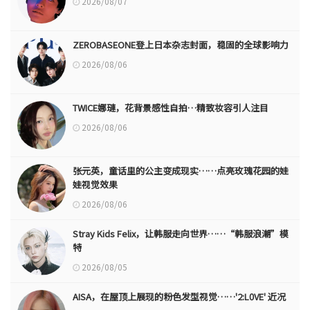
2026/08/07
ZEROBASEONE登上日本杂志封面，稳固的全球影响力
2026/08/06
TWICE娜璉，花背景感性自拍…精致妆容引人注目
2026/08/06
张元英，童话里的公主变成现实……点亮玫瑰花园的娃
娃视觉效果
2026/08/06
Stray Kids Felix，让韩服走向世界……“韩服浪潮”模
特
2026/08/05
AISA，在屋顶上展现的粉色发型视觉……'2:L0VE' 近况