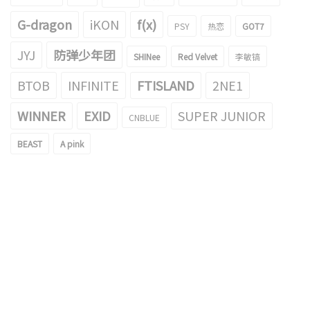
G-dragon
iKON
f(x)
PSY
热恋
GOT7
JYJ
防弹少年团
SHINee
Red Velvet
李敏镐
BTOB
INFINITE
FTISLAND
2NE1
WINNER
EXID
SUPER JUNIOR
CNBLUE
BEAST
A pink