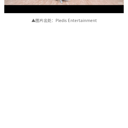
▲图片出处：Pledis Entertainment