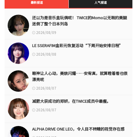
最新报道
人气报道
还以为是音乐盒玩偶呢！ TWICE的Momo以无瑕的美腿
迷倒了整个日本列岛
2026/08/09
LE SSERAFIM金彩元恢复活动“下周开始安排日程”
2026/08/08
眼神让人心动，美貌闪耀……安宥真，就算瞪着看也很
漂亮呢
2026/08/07
减肥大获成功的郑妍，在TWICE成员中最瘦。
2026/08/07
ALPHA DRIVE ONE LEO，令人目不转睛的视觉存在感