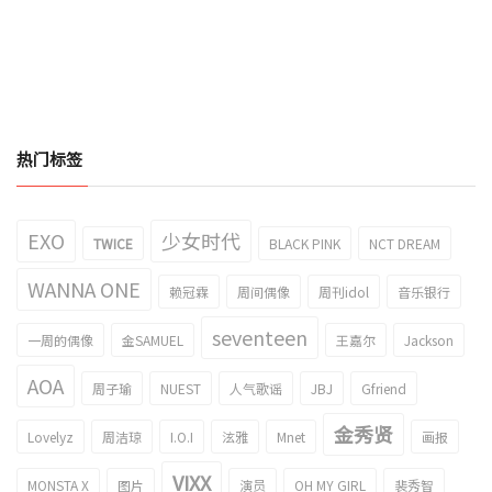
热门标签
EXO
少女时代
TWICE
BLACK PINK
NCT DREAM
WANNA ONE
赖冠霖
周间偶像
周刊idol
音乐银行
seventeen
一周的偶像
金SAMUEL
王嘉尔
Jackson
AOA
周子瑜
NUEST
人气歌谣
JBJ
Gfriend
金秀贤
Lovelyz
周洁琼
I.O.I
泫雅
Mnet
画报
VIXX
MONSTA X
图片
演员
OH MY GIRL
裴秀智