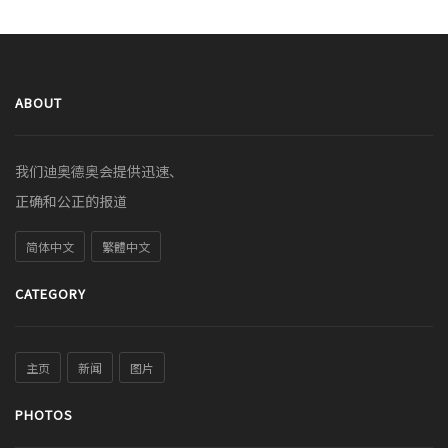
ABOUT
我们迪奥德奥会提供迅速、
正确和公正的报道
简体中文
繁體中文
CATEGORY
主页
新闻
图片
PHOTOS