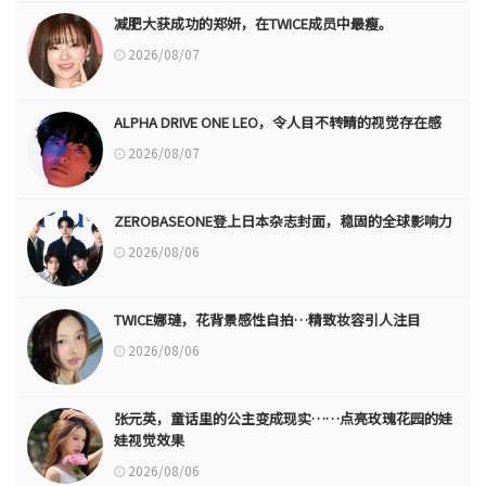
减肥大获成功的郑妍，在TWICE成员中最瘦。
2026/08/07
ALPHA DRIVE ONE LEO，令人目不转睛的视觉存在感
2026/08/07
ZEROBASEONE登上日本杂志封面，稳固的全球影响力
2026/08/06
TWICE娜璉，花背景感性自拍…精致妆容引人注目
2026/08/06
张元英，童话里的公主变成现实……点亮玫瑰花园的娃
娃视觉效果
2026/08/06