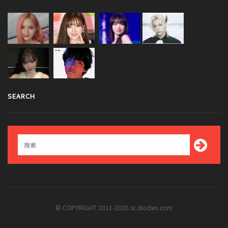
SEARCH
© COPYRIGHT 2011-2026 sc.diodeo.com