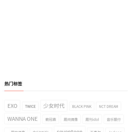
热门标签
EXO
少女时代
TWICE
BLACK PINK
NCT DREAM
WANNA ONE
赖冠霖
周间偶像
周刊idol
音乐银行
seventeen