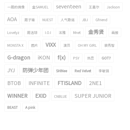
seventeen
一周的偶像
金SAMUEL
王嘉尔
Jackson
AOA
周子瑜
NUEST
人气歌谣
JBJ
Gfriend
金秀贤
Lovelyz
周洁琼
I.O.I
泫雅
Mnet
画报
VIXX
MONSTA X
图片
演员
OH MY GIRL
裴秀智
G-dragon
iKON
f(x)
PSY
热恋
GOT7
JYJ
防弹少年团
SHINee
Red Velvet
李敏镐
BTOB
INFINITE
FTISLAND
2NE1
WINNER
EXID
SUPER JUNIOR
CNBLUE
BEAST
A pink