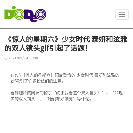
Toggl
navig
《惊人的星期六》少女时代 泰妍和泫雅
的双人镜头gif引起了话题！
2021/09/14 11:00
在tvN《惊人的星期六》预告登场的'少女时代'泰妍和泫雅的
gif吸引了许多粉丝们的注意。
看到照片的网友们留了‘终于我看这个双人镜头！’、‘非现
实的双人镜头’、‘她们都好漂亮’等评论。