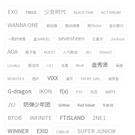
EXO
少女时代
TWICE
BLACK PINK
NCT DREAM
WANNA ONE
赖冠霖
周间偶像
周刊idol
音乐银行
seventeen
一周的偶像
金SAMUEL
王嘉尔
Jackson
AOA
周子瑜
NUEST
人气歌谣
JBJ
Gfriend
金秀贤
Lovelyz
周洁琼
I.O.I
泫雅
Mnet
画报
VIXX
MONSTA X
图片
演员
OH MY GIRL
裴秀智
G-dragon
iKON
f(x)
PSY
热恋
GOT7
JYJ
防弹少年团
SHINee
Red Velvet
李敏镐
BTOB
INFINITE
FTISLAND
2NE1
WINNER
EXID
SUPER JUNIOR
CNBLUE