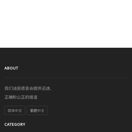
ABOUT
我们迪奥德奥会提供迅速、
正确和公正的报道
简体中文
繁體中文
CATEGORY