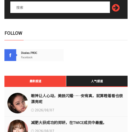
FOLLOW
Diodeo.PROC
Facebook
最新报道
人气报道
眼神让人心动，美貌闪耀……安宥真，就算瞪着看也很
漂亮呢
2026/08/07
减肥大获成功的郑妍，在TWICE成员中最瘦。
2026/08/07