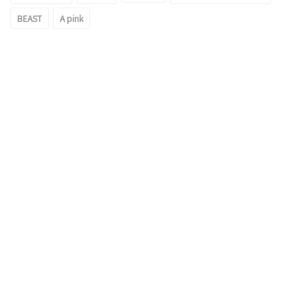
BEAST
A pink