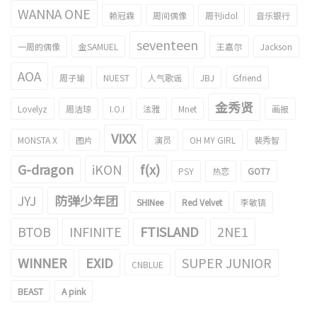
WANNA ONE
赖冠霖
周间偶像
周刊idol
音乐银行
seventeen
一周的偶像
金SAMUEL
王嘉尔
Jackson
AOA
周子瑜
NUEST
人气歌谣
JBJ
Gfriend
金秀贤
Lovelyz
周洁琼
I.O.I
泫雅
Mnet
画报
VIXX
MONSTA X
图片
演员
OH MY GIRL
裴秀智
G-dragon
iKON
f(x)
PSY
热恋
GOT7
JYJ
防弹少年团
SHINee
Red Velvet
李敏镐
BTOB
INFINITE
FTISLAND
2NE1
WINNER
EXID
SUPER JUNIOR
CNBLUE
BEAST
A pink