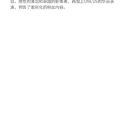
目，感性的演出和卓越的影像美，再加上ONEUS的华丽表
演，预告了差别化的粉丝内容。