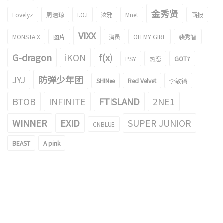
金秀贤
Lovelyz
周洁琼
I.O.I
泫雅
Mnet
画报
VIXX
MONSTA X
图片
演员
OH MY GIRL
裴秀智
G-dragon
iKON
f(x)
PSY
热恋
GOT7
JYJ
防弹少年团
SHINee
Red Velvet
李敏镐
BTOB
INFINITE
FTISLAND
2NE1
WINNER
EXID
SUPER JUNIOR
CNBLUE
BEAST
A pink