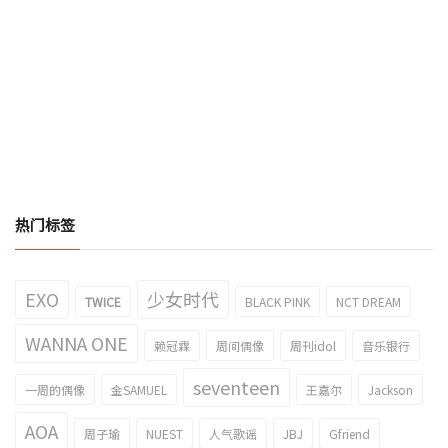
热门标签
EXO
少女时代
TWICE
BLACK PINK
NCT DREAM
WANNA ONE
赖冠霖
周间偶像
周刊idol
音乐银行
seventeen
一周的偶像
金SAMUEL
王嘉尔
Jackson
AOA
周子瑜
NUEST
人气歌谣
JBJ
Gfriend