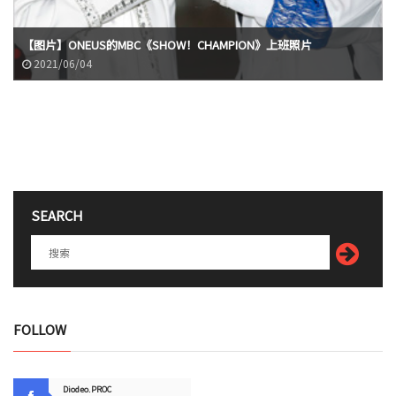
【图片】ONEUS的MBC《SHOW！CHAMPION》上班照片
2021/06/04
SEARCH
FOLLOW
Diodeo.PROC