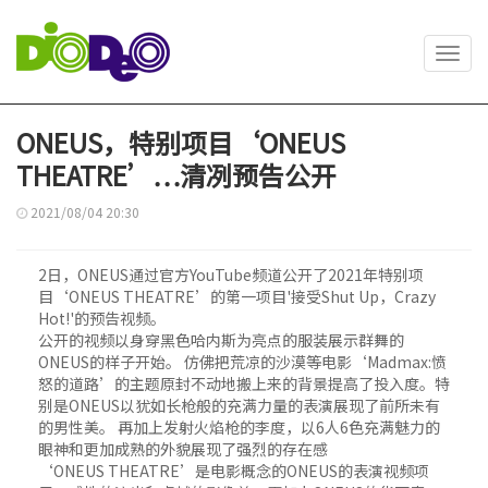
Toggl
navig
ONEUS，特别项目‘ONEUS
THEATRE’…清冽预告公开
2021/08/04 20:30
2日，ONEUS通过官方YouTube频道公开了2021年特别项
目‘ONEUS THEATRE’的第一项目'接受Shut Up，Crazy
Hot!'的预告视频。
公开的视频以身穿黑色哈内斯为亮点的服装展示群舞的
ONEUS的样子开始。 仿佛把荒凉的沙漠等电影‘Madmax:愤
怒的道路’的主题原封不动地搬上来的背景提高了投入度。特
别是ONEUS以犹如长枪般的充满力量的表演展现了前所未有
的男性美。 再加上发射火焰枪的李度，以6人6色充满魅力的
眼神和更加成熟的外貌展现了强烈的存在感
‘ONEUS THEATRE’是电影概念的ONEUS的表演视频项