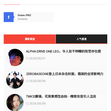
Diodeo.PROC
Facebook
最新报道
人气报道
ALPHA DRIVE ONE LEO，令人目不转睛的视觉存在感
2026/08/07
ZEROBASEONE登上日本杂志封面，稳固的全球影响力
2026/08/06
TWICE娜璉，花背景感性自拍…精致妆容引人注目
2026/08/06