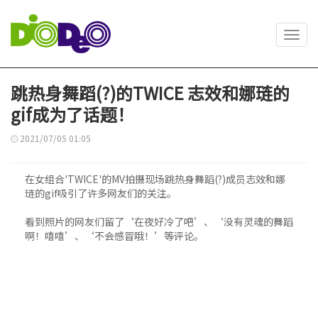
Toggl
navig
跳热身舞蹈(?)的TWICE 志效和娜琏的
gif成为了话题！
2021/07/05 01:05
在女组合'TWICE'的MV拍摄现场跳热身舞蹈(?)成员志效和娜
琏的gif吸引了许多网友们的关注。
看到照片的网友们留了‘在夜好冷了吧’、‘没有灵魂的舞蹈
啊！嘻嘻’、‘不会感冒哦！’等评论。