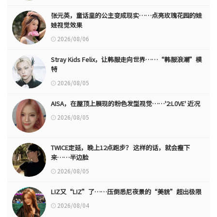
张元英，童话里的公主变成现实……点亮玫瑰花园的娃
娃视觉效果
2026/08/06
Stray Kids Felix，让韩服走向世界……“韩服浪潮”模
特
2026/08/05
AISA，在屋顶上展现的粉色发型视觉……'2:L0VE' 近况
2026/08/05
TWICE定延，晚上12点跑步？ 这样的话，就会瘦下
来……半边脸
2026/08/05
LIZ又“LIZ”了……压倒悉尼夜景的“美貌”超出极限
2026/08/04