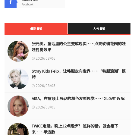
Facebook
最新报道
人气报道
张元英，童话里的公主变成现实……点亮玫瑰花园的娃
娃视觉效果
2026/08/06
Stray Kids Felix，让韩服走向世界……“韩服浪潮”模
特
2026/08/05
AISA，在屋顶上展现的粉色发型视觉……'2:L0VE' 近况
2026/08/05
TWICE定延，晚上12点跑步？ 这样的话，就会瘦下
来……半边脸