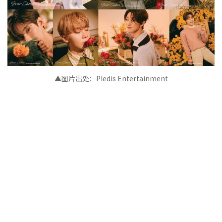
▲图片出处：Pledis Entertainment