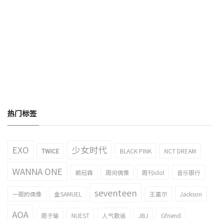
热门标签
EXO
少女时代
TWICE
BLACK PINK
NCT DREAM
WANNA ONE
赖冠霖
周间偶像
周刊idol
音乐银行
seventeen
一周的偶像
金SAMUEL
王嘉尔
Jackson
AOA
周子瑜
NUEST
人气歌谣
JBJ
Gfriend