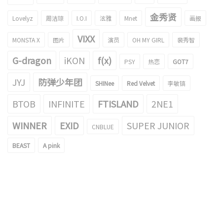
金秀贤
Lovelyz
周洁琼
I.O.I
泫雅
Mnet
画报
VIXX
MONSTA X
图片
演员
OH MY GIRL
裴秀智
G-dragon
iKON
f(x)
PSY
热恋
GOT7
JYJ
防弹少年团
SHINee
Red Velvet
李敏镐
BTOB
INFINITE
FTISLAND
2NE1
WINNER
EXID
SUPER JUNIOR
CNBLUE
BEAST
A pink