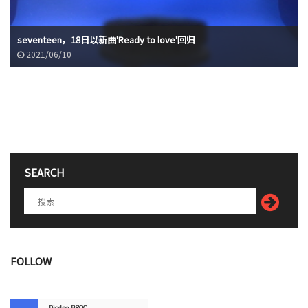
seventeen，18日以新曲'Ready to love'回归
2021/06/10
SEARCH
FOLLOW
Diodeo.PROC