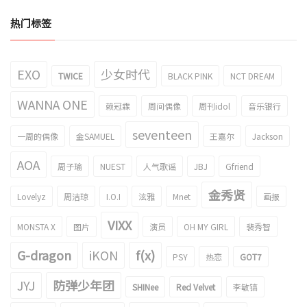
热门标签
EXO
少女时代
TWICE
BLACK PINK
NCT DREAM
WANNA ONE
赖冠霖
周间偶像
周刊idol
音乐银行
seventeen
一周的偶像
金SAMUEL
王嘉尔
Jackson
AOA
周子瑜
NUEST
人气歌谣
JBJ
Gfriend
金秀贤
Lovelyz
周洁琼
I.O.I
泫雅
Mnet
画报
VIXX
MONSTA X
图片
演员
OH MY GIRL
裴秀智
G-dragon
iKON
f(x)
PSY
热恋
GOT7
JYJ
防弹少年团
SHINee
Red Velvet
李敏镐