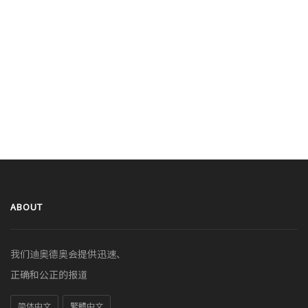
ABOUT
我们迪奥德奥会提供迅速、
正确和公正的报道
简体中文
繁體中文