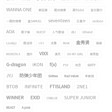
WANNA ONE
赖冠霖
周间偶像
周刊idol
音乐银行
seventeen
一周的偶像
金SAMUEL
王嘉尔
Jackson
AOA
周子瑜
NUEST
人气歌谣
JBJ
Gfriend
金秀贤
Lovelyz
周洁琼
I.O.I
泫雅
Mnet
画报
VIXX
MONSTA X
图片
演员
OH MY GIRL
裴秀智
G-dragon
iKON
f(x)
PSY
热恋
GOT7
JYJ
防弹少年团
SHINee
Red Velvet
李敏镐
BTOB
INFINITE
FTISLAND
2NE1
WINNER
EXID
SUPER JUNIOR
CNBLUE
BEAST
A pink