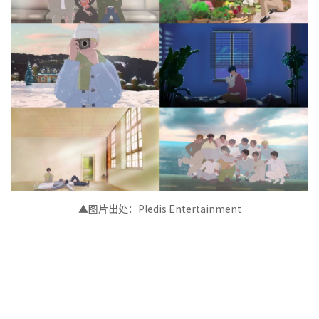
▲图片出处：Pledis Entertainment