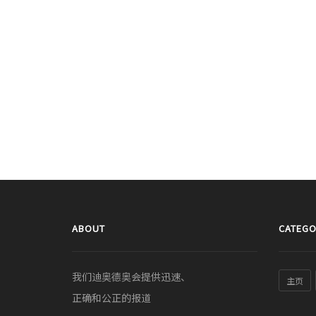
ABOUT
CATEGO
我们迪奥德奥会提供迅速、
主页
正确和公正的报道