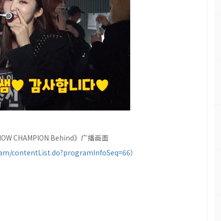
W CHAMPION Behind》广播画面
m/contentList.do?programInfoSeq=66
）