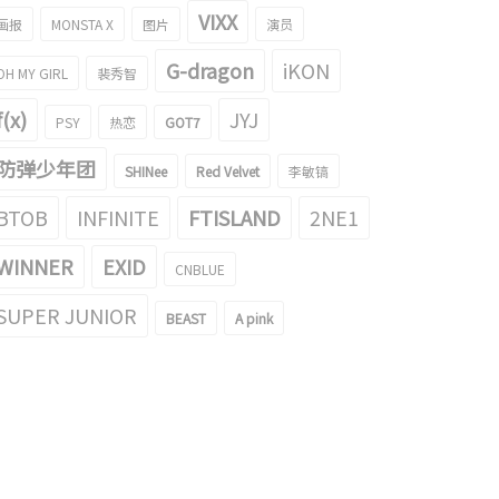
VIXX
画报
MONSTA X
图片
演员
G-dragon
iKON
OH MY GIRL
裴秀智
f(x)
JYJ
PSY
热恋
GOT7
防弹少年团
SHINee
Red Velvet
李敏镐
BTOB
INFINITE
FTISLAND
2NE1
WINNER
EXID
CNBLUE
SUPER JUNIOR
BEAST
A pink