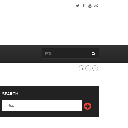
SEARCH