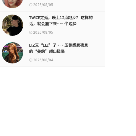
2026/08/05
TWICE定延，晚上12点跑步？ 这样的
话，就会瘦下来……半边脸
2026/08/05
LIZ又“LIZ”了……压倒悉尼夜景
的“美貌”超出极限
2026/08/04