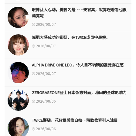
眼神让人心动，美貌闪耀……安宥真，就算瞪着看也很
漂亮呢
2026/08/07
减肥大获成功的郑妍，在TWICE成员中最瘦。
2026/08/07
ALPHA DRIVE ONE LEO，令人目不转睛的视觉存在感
2026/08/07
ZEROBASEONE登上日本杂志封面，稳固的全球影响力
2026/08/06
TWICE娜璉，花背景感性自拍…精致妆容引人注目
2026/08/06