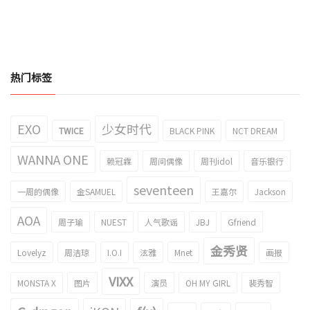
热门标签
EXO
少女时代
TWICE
BLACK PINK
NCT DREAM
WANNA ONE
赖冠霖
周间偶像
周刊idol
音乐银行
seventeen
一周的偶像
金SAMUEL
王嘉尔
Jackson
AOA
周子瑜
NUEST
人气歌谣
JBJ
Gfriend
金秀贤
Lovelyz
周洁琼
I.O.I
泫雅
Mnet
画报
VIXX
MONSTA X
图片
演员
OH MY GIRL
裴秀智