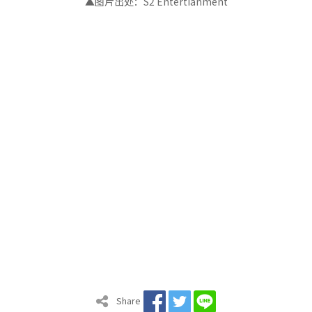
▲图片出处：S2 Entertianment
Share