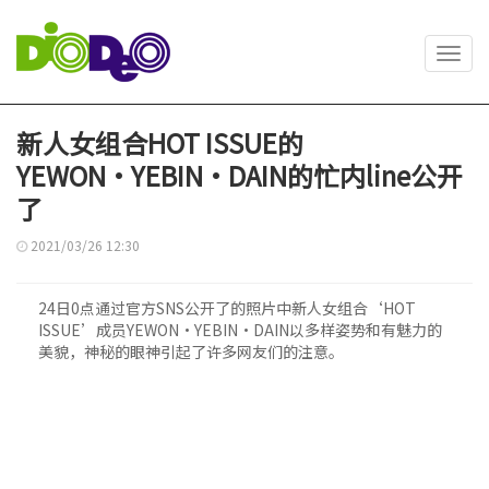
Toggl
navig
新人女组合HOT ISSUE的
YEWON·YEBIN·DAIN的忙内line公开
了
2021/03/26 12:30
24日0点通过官方SNS公开了的照片中新人女组合‘HOT
ISSUE’成员YEWON·YEBIN·DAIN以多样姿势和有魅力的
美貌，神秘的眼神引起了许多网友们的注意。