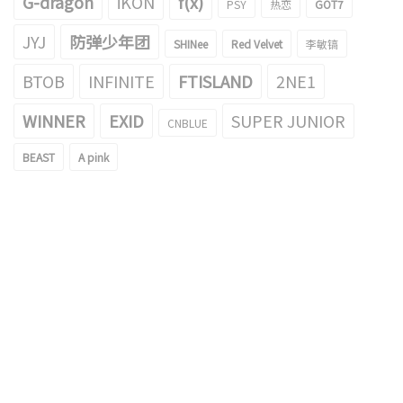
G-dragon
iKON
f(x)
PSY
热恋
GOT7
JYJ
防弹少年团
SHINee
Red Velvet
李敏镐
BTOB
INFINITE
FTISLAND
2NE1
WINNER
EXID
SUPER JUNIOR
CNBLUE
BEAST
A pink