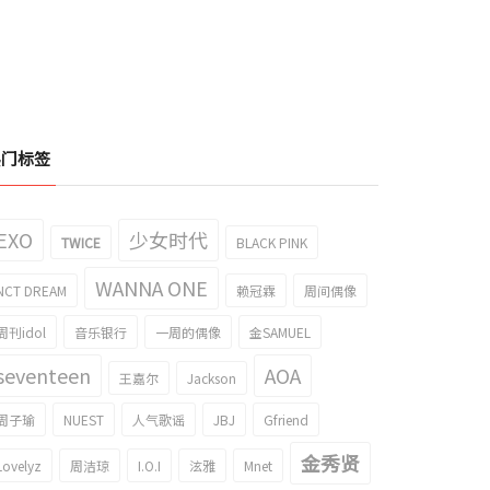
热门标签
EXO
少女时代
TWICE
BLACK PINK
WANNA ONE
NCT DREAM
赖冠霖
周间偶像
周刊idol
音乐银行
一周的偶像
金SAMUEL
seventeen
AOA
王嘉尔
Jackson
周子瑜
NUEST
人气歌谣
JBJ
Gfriend
金秀贤
Lovelyz
周洁琼
I.O.I
泫雅
Mnet