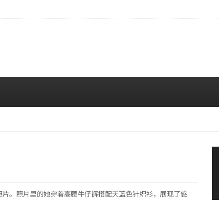
…安宥真，就算瞪着看也很漂亮呢
08/07 12:00 PM
句子和照片。照片里的她穿着高腰牛仔裤搭配天蓝色针织衫，展现了感