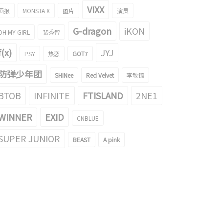
VIXX
画报
MONSTA X
图片
演员
G-dragon
iKON
OH MY GIRL
裴秀智
宣美，神话里女神美貌…公开
成了猫女…致命眼神的‘TAIL’
了‘What The Flower’概念照片
f(x)
JYJ
PSY
热恋
GOT7
021/02/20
2021/02/18
防弹少年团
SHINee
Red Velvet
李敏镐
BTOB
INFINITE
FTISLAND
2NE1
WINNER
EXID
CNBLUE
SUPER JUNIOR
BEAST
A pink