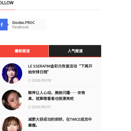
OLLOW
Diodeo.PROC
Facebook
最新报道
人气报道
LE SSERAFIM金彩元恢复活动“下周开
始安排日程”
2026/08/08
眼神让人心动，美貌闪耀……安宥
真，就算瞪着看也很漂亮呢
2026/08/07
减肥大获成功的郑妍，在TWICE成员中
最瘦。