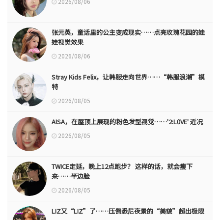
2026/08/06
张元英，童话里的公主变成现实……点亮玫瑰花园的娃
娃视觉效果
2026/08/06
Stray Kids Felix，让韩服走向世界……“韩服浪潮”模
特
2026/08/05
AISA，在屋顶上展现的粉色发型视觉……'2:L0VE' 近况
2026/08/05
TWICE定延，晚上12点跑步？ 这样的话，就会瘦下
来……半边脸
2026/08/05
LIZ又“LIZ”了……压倒悉尼夜景的“美貌”超出极限