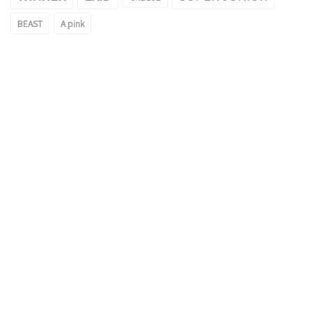
BEAST
A pink