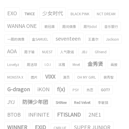
EXO
少女时代
TWICE
BLACK PINK
NCT DREAM
WANNA ONE
赖冠霖
周间偶像
周刊idol
音乐银行
seventeen
一周的偶像
金SAMUEL
王嘉尔
Jackson
AOA
周子瑜
NUEST
人气歌谣
JBJ
Gfriend
金秀贤
Lovelyz
周洁琼
I.O.I
泫雅
Mnet
画报
VIXX
MONSTA X
图片
演员
OH MY GIRL
裴秀智
G-dragon
iKON
f(x)
PSY
热恋
GOT7
JYJ
防弹少年团
SHINee
Red Velvet
李敏镐
BTOB
INFINITE
FTISLAND
2NE1
WINNER
EXID
SUPER JUNIOR
CNBLUE