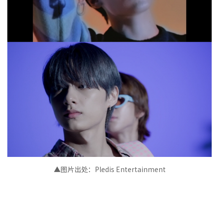
▲图片出处：Pledis Entertainment