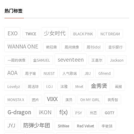
热门标签
EXO
少女时代
TWICE
BLACK PINK
NCT DREAM
WANNA ONE
赖冠霖
周间偶像
周刊idol
音乐银行
seventeen
一周的偶像
金SAMUEL
王嘉尔
Jackson
AOA
周子瑜
NUEST
人气歌谣
JBJ
Gfriend
金秀贤
Lovelyz
周洁琼
I.O.I
泫雅
Mnet
画报
VIXX
MONSTA X
图片
演员
OH MY GIRL
裴秀智
G-dragon
iKON
f(x)
PSY
热恋
GOT7
JYJ
防弹少年团
SHINee
Red Velvet
李敏镐