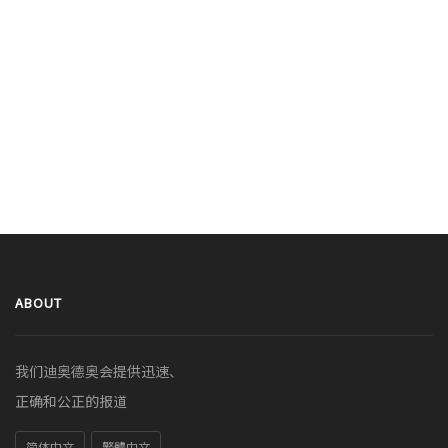
ABOUT
我们迪奥德奥会提供迅速、
正确和公正的报道
简体中文
繁體中文