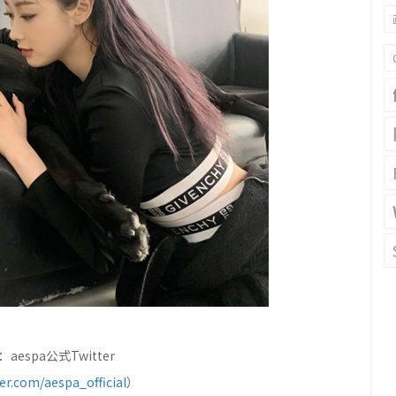
espa公式Twitter
ter.com/aespa_official
）