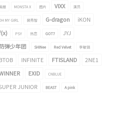
VIXX
画报
MONSTA X
图片
演员
G-dragon
iKON
OH MY GIRL
裴秀智
f(x)
JYJ
PSY
热恋
GOT7
防弹少年团
SHINee
Red Velvet
李敏镐
BTOB
INFINITE
FTISLAND
2NE1
WINNER
EXID
CNBLUE
SUPER JUNIOR
BEAST
A pink