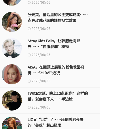
2026/08/06
张元英，童话里的公主变成现实……
点亮玫瑰花园的娃娃视觉效果
2026/08/06
Stray Kids Felix，让韩服走向世
界……“韩服浪潮”模特
2026/08/05
AISA，在屋顶上展现的粉色发型视
觉……'2:L0VE' 近况
2026/08/05
TWICE定延，晚上12点跑步？ 这样的
话，就会瘦下来……半边脸
2026/08/05
LIZ又“LIZ”了……压倒悉尼夜景
的“美貌”超出极限