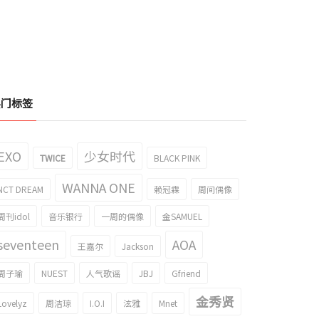
热门标签
EXO
少女时代
TWICE
BLACK PINK
WANNA ONE
NCT DREAM
赖冠霖
周间偶像
周刊idol
音乐银行
一周的偶像
金SAMUEL
seventeen
AOA
王嘉尔
Jackson
周子瑜
NUEST
人气歌谣
JBJ
Gfriend
金秀贤
Lovelyz
周洁琼
I.O.I
泫雅
Mnet