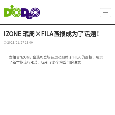
Toggl
navig
IZONE 珉周×FILA画报成为了话题！
2021/01/27 19:00
女组合'IZONE'金珉周登场在运动服牌子'FILA'的画报，展示
了新学期流行服装，吸引了多个粉丝们的注意。