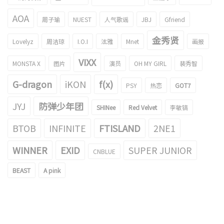
AOA
周子瑜
NUEST
人气歌谣
JBJ
Gfriend
金秀贤
Lovelyz
周洁琼
I.O.I
泫雅
Mnet
画报
VIXX
MONSTA X
图片
演员
OH MY GIRL
裴秀智
G-dragon
iKON
f(x)
PSY
热恋
GOT7
JYJ
防弹少年团
SHINee
Red Velvet
李敏镐
BTOB
INFINITE
FTISLAND
2NE1
WINNER
EXID
SUPER JUNIOR
CNBLUE
BEAST
A pink