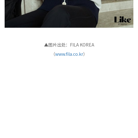
▲图片出处：FILA KOREA
（
www.fila.co.kr
）