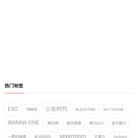
热门标签
EXO
少女时代
TWICE
BLACK PINK
NCT DREAM
WANNA ONE
赖冠霖
周间偶像
周刊idol
音乐银行
seventeen
一周的偶像
金SAMUEL
王嘉尔
Jackson