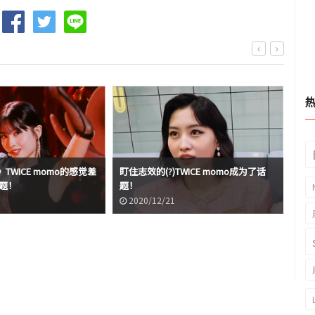
TWICE momo的感觉差
盯住志效的(?)TWICE momo成为了话
跟伴
话题！
题！
mo
2020/12/21
2