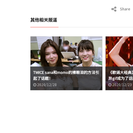
Share
其他相关报道
TWICE sana和momo的擦眼泪的方法引
《歌谣大经典》
起了话题！
异gif成为了
2020/12/28
2020/12/23