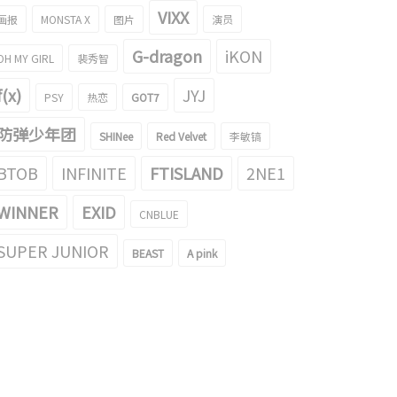
VIXX
画报
MONSTA X
图片
演员
G-dragon
iKON
OH MY GIRL
裴秀智
f(x)
JYJ
PSY
热恋
GOT7
防弹少年团
SHINee
Red Velvet
李敏镐
BTOB
INFINITE
FTISLAND
2NE1
WINNER
EXID
CNBLUE
SUPER JUNIOR
BEAST
A pink