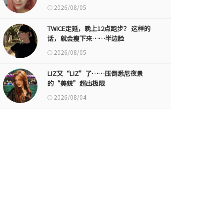
2026/08/05
TWICE定延，晚上12点跑步？ 这样的
话，就会瘦下来……半边脸
2026/08/05
LIZ又“LIZ”了……压倒悉尼夜景
的“美貌”超出极限
2026/08/04