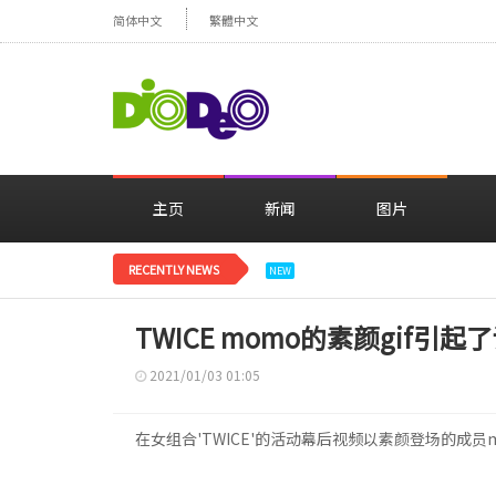
简体中文
繁體中文
主页
新闻
图片
RECENTLY NEWS
减肥大获成功的郑妍，在TWI
NEW
TWICE momo的素颜gif引起
2021/01/03 01:05
在女组合'TWICE'的活动幕后视频以素颜登场的成员