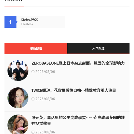
Diodeo.PROC
Facebook
最新报道
人气报道
ZEROBASEONE登上日本杂志封面，稳固的全球影响力
2026/08/06
TWICE娜璉，花背景感性自拍…精致妆容引人注目
2026/08/06
张元英，童话里的公主变成现实……点亮玫瑰花园的娃
娃视觉效果
2026/08/06