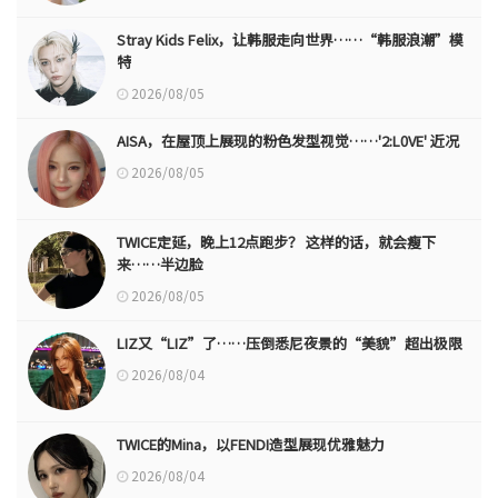
Stray Kids Felix，让韩服走向世界……“韩服浪潮”模
特
2026/08/05
AISA，在屋顶上展现的粉色发型视觉……'2:L0VE' 近况
2026/08/05
TWICE定延，晚上12点跑步？ 这样的话，就会瘦下
来……半边脸
2026/08/05
LIZ又“LIZ”了……压倒悉尼夜景的“美貌”超出极限
2026/08/04
TWICE的Mina，以FENDI造型展现优雅魅力
2026/08/04