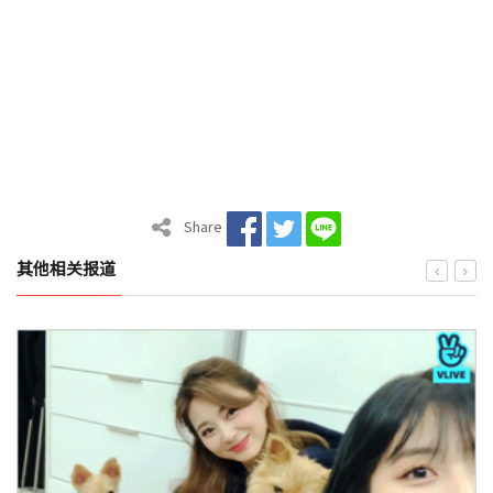
Share
其他相关报道