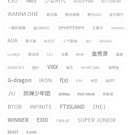
EXO
少女时代
TWICE
BLACK PINK
NCT DREAM
WANNA ONE
赖冠霖
周间偶像
周刊idol
音乐银行
seventeen
一周的偶像
金SAMUEL
王嘉尔
Jackson
AOA
周子瑜
NUEST
人气歌谣
JBJ
Gfriend
金秀贤
Lovelyz
周洁琼
I.O.I
泫雅
Mnet
画报
VIXX
MONSTA X
图片
演员
OH MY GIRL
裴秀智
G-dragon
iKON
f(x)
PSY
热恋
GOT7
JYJ
防弹少年团
SHINee
Red Velvet
李敏镐
BTOB
INFINITE
FTISLAND
2NE1
WINNER
EXID
SUPER JUNIOR
CNBLUE
BEAST
A pink