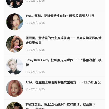
2026/08/06
TWICE娜璉，花背景感性自拍…精致妆容引人注目
2026/08/06
张元英，童话里的公主变成现实……点亮玫瑰花园的娃
娃视觉效果
2026/08/06
Stray Kids Felix，让韩服走向世界……“韩服浪潮”模
特
2026/08/05
AISA，在屋顶上展现的粉色发型视觉……'2:L0VE' 近况
2026/08/05
TWICE定延，晚上12点跑步？ 这样的话，就会瘦下