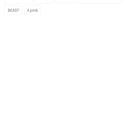
BEAST
A pink