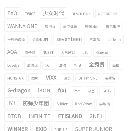
EXO
少女时代
TWICE
BLACK PINK
NCT DREAM
WANNA ONE
赖冠霖
周间偶像
周刊idol
音乐银行
seventeen
一周的偶像
金SAMUEL
王嘉尔
Jackson
AOA
周子瑜
NUEST
人气歌谣
JBJ
Gfriend
金秀贤
Lovelyz
周洁琼
I.O.I
泫雅
Mnet
画报
VIXX
MONSTA X
图片
演员
OH MY GIRL
裴秀智
G-dragon
iKON
f(x)
PSY
热恋
GOT7
JYJ
防弹少年团
SHINee
Red Velvet
李敏镐
BTOB
INFINITE
FTISLAND
2NE1
WINNER
EXID
SUPER JUNIOR
CNBLUE