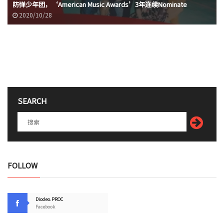
防弹少年团，‘American Music Awards’3年连续Nominate
2020/10/28
SEARCH
FOLLOW
Diodeo.PROC
Facebook