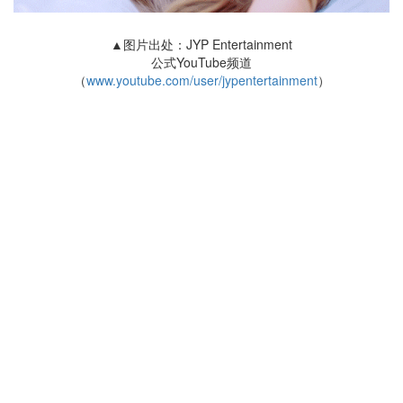
▲图片出处：JYP Entertainment
公式YouTube频道
（
www.youtube.com/user/jypentertainment
）