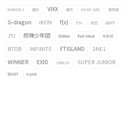
VIXX
MONSTA X
图片
演员
OH MY GIRL
裴秀智
G-dragon
iKON
f(x)
PSY
热恋
GOT7
JYJ
防弹少年团
SHINee
Red Velvet
李敏镐
BTOB
INFINITE
FTISLAND
2NE1
WINNER
EXID
SUPER JUNIOR
CNBLUE
BEAST
A pink