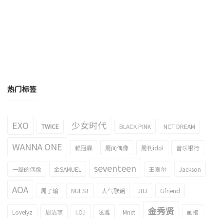
热门标签
EXO
少女时代
TWICE
BLACK PINK
NCT DREAM
WANNA ONE
赖冠霖
周间偶像
周刊idol
音乐银行
seventeen
一周的偶像
金SAMUEL
王嘉尔
Jackson
AOA
周子瑜
NUEST
人气歌谣
JBJ
Gfriend
金秀贤
Lovelyz
周洁琼
I.O.I
泫雅
Mnet
画报