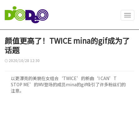
Toggl
navig
颜值更高了！TWICE mina的gif成为了
话题
2020/10/28 12:30
以更漂亮的美貌在女组合‘TWICE’的新曲‘I CAN’T
STOP ME’的MV登场的成员mina的gif吸引了许多粉丝们的
注意。