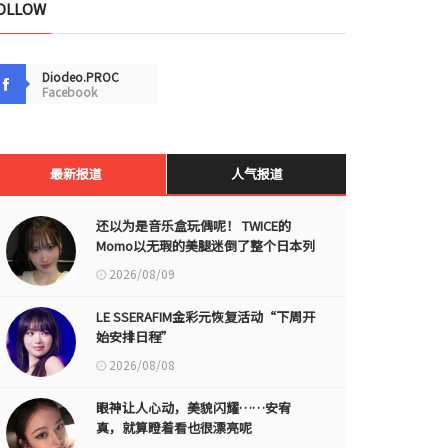
OLLOW
Diodeo.PROC
Facebook
最新报道
人气报道
还以为是音乐盒玩偶呢！ TWICE的
Momo以无瑕的美腿迷倒了整个日本列
岛
2026/08/09
LE SSERAFIM金彩元恢复活动“下周开
始安排日程”
2026/08/08
眼神让人心动，美貌闪耀……安宥
真，就算瞪着看也很漂亮呢