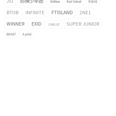
JYJ
防弹少年团
SHINee
Red Velvet
李敏镐
BTOB
INFINITE
FTISLAND
2NE1
WINNER
EXID
SUPER JUNIOR
CNBLUE
BEAST
A pink