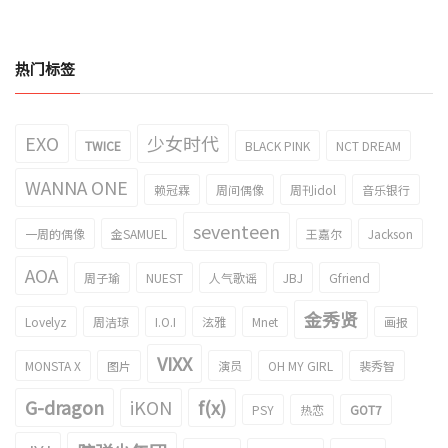
热门标签
EXO
少女时代
TWICE
BLACK PINK
NCT DREAM
WANNA ONE
赖冠霖
周间偶像
周刊idol
音乐银行
seventeen
一周的偶像
金SAMUEL
王嘉尔
Jackson
AOA
周子瑜
NUEST
人气歌谣
JBJ
Gfriend
金秀贤
Lovelyz
周洁琼
I.O.I
泫雅
Mnet
画报
VIXX
MONSTA X
图片
演员
OH MY GIRL
裴秀智
G-dragon
iKON
f(x)
PSY
热恋
GOT7