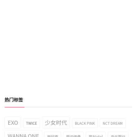
热门标签
EXO
少女时代
TWICE
BLACK PINK
NCT DREAM
WANNA ONE
赖冠霖
周间偶像
周刊idol
音乐银行