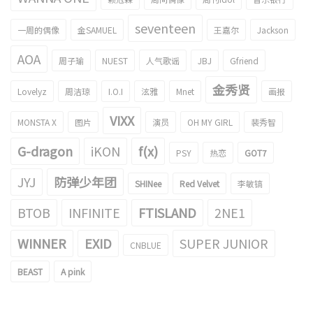
seventeen
一周的偶像
金SAMUEL
王嘉尔
Jackson
AOA
周子瑜
NUEST
人气歌谣
JBJ
Gfriend
金秀贤
Lovelyz
周洁琼
I.O.I
泫雅
Mnet
画报
VIXX
MONSTA X
图片
演员
OH MY GIRL
裴秀智
G-dragon
iKON
f(x)
PSY
热恋
GOT7
JYJ
防弹少年团
SHINee
Red Velvet
李敏镐
BTOB
INFINITE
FTISLAND
2NE1
WINNER
EXID
SUPER JUNIOR
CNBLUE
BEAST
A pink