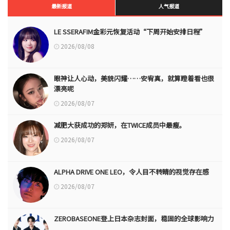
最新报道
人气报道
LE SSERAFIM金彩元恢复活动“下周开始安排日程”
2026/08/08
眼神让人心动，美貌闪耀……安宥真，就算瞪着看也很
漂亮呢
2026/08/07
减肥大获成功的郑妍，在TWICE成员中最瘦。
2026/08/07
ALPHA DRIVE ONE LEO，令人目不转睛的视觉存在感
2026/08/07
ZEROBASEONE登上日本杂志封面，稳固的全球影响力