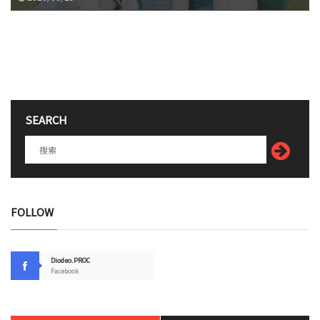
SEARCH
FOLLOW
Diodeo.PROC
Facebook