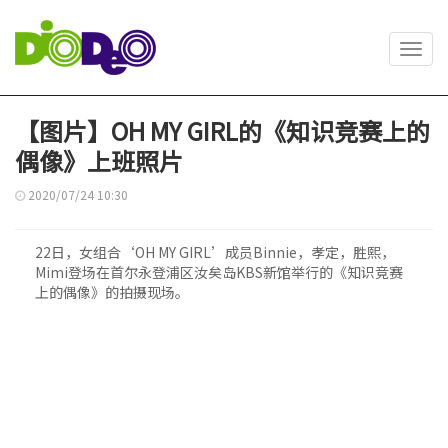
Toggl
navig
【图片】OH MY GIRL的《知识竞赛上的
偶像》上班照片
2020/07/24 10:30
22日，女组合‘OH MY GIRL’成员Binnie，孝定，胜熙，
Mimi登场在首尔永登浦区汝矣岛KBS新馆举行的《知识竞赛
上的偶像》的拍摄现场。