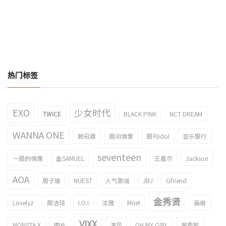
热门标签
EXO
少女时代
TWICE
BLACK PINK
NCT DREAM
WANNA ONE
赖冠霖
周间偶像
周刊idol
音乐银行
seventeen
一周的偶像
金SAMUEL
王嘉尔
Jackson
AOA
周子瑜
NUEST
人气歌谣
JBJ
Gfriend
金秀贤
Lovelyz
周洁琼
I.O.I
泫雅
Mnet
画报
VIXX
MONSTA X
图片
演员
OH MY GIRL
裴秀智