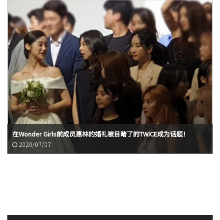
在Wonder Girls前成员惠林的婚礼被目睹了的TWICE成为话题！
2020/07/07