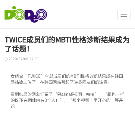
Toggl
navig
TWICE成员们的MBTI性格诊断结果成为
了话题！
2020/07/08 22:00
女组合‘TWICE’全部成员们的MBTI性格诊断结果成在韩国
网站被上传了，在韩国网站引起了许多网友们的注意。
看到结果的网友们留了‘只sana是E啊！哈哈’，‘跟也一样
的ISFP在团体内有3个人！’，‘那个视频非常开心的’等评
论。