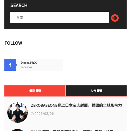
SEARCH
FOLLOW
Diodeo.PROC
Facebook
最新报道
人气报道
ZEROBASEONE登上日本杂志封面，稳固的全球影响力
2026/08/06