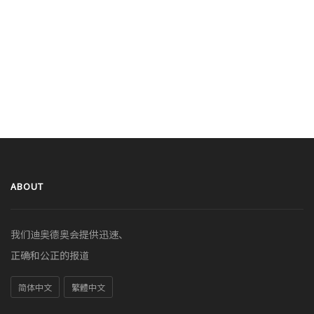
ABOUT
我们迪奥德奥会提供迅速、
正确和公正的报道
简体中文
繁體中文