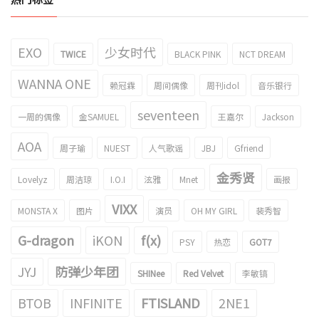
EXO
少女时代
TWICE
BLACK PINK
NCT DREAM
WANNA ONE
赖冠霖
周间偶像
周刊idol
音乐银行
seventeen
一周的偶像
金SAMUEL
王嘉尔
Jackson
AOA
周子瑜
NUEST
人气歌谣
JBJ
Gfriend
金秀贤
Lovelyz
周洁琼
I.O.I
泫雅
Mnet
画报
VIXX
MONSTA X
图片
演员
OH MY GIRL
裴秀智
G-dragon
iKON
f(x)
PSY
热恋
GOT7
JYJ
防弹少年团
SHINee
Red Velvet
李敏镐
BTOB
INFINITE
FTISLAND
2NE1