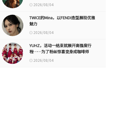
2026/08/04
TWICE的Mina，以FENDI造型展现优雅
魅力
2026/08/04
YUHZ，活动一结束就展开高强度行
程……为了粉丝惊喜变身成咖啡师
2026/08/04