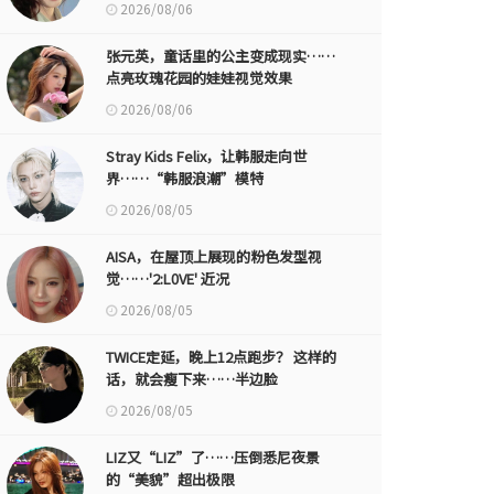
2026/08/06
张元英，童话里的公主变成现实……
点亮玫瑰花园的娃娃视觉效果
2026/08/06
Stray Kids Felix，让韩服走向世
界……“韩服浪潮”模特
2026/08/05
AISA，在屋顶上展现的粉色发型视
觉……'2:L0VE' 近况
2026/08/05
TWICE定延，晚上12点跑步？ 这样的
话，就会瘦下来……半边脸
2026/08/05
LIZ又“LIZ”了……压倒悉尼夜景
的“美貌”超出极限