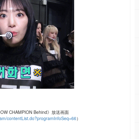
W CHAMPION Behind》放送画面
am/contentList.do?programInfoSeq=66
）