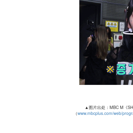
▲图片出处：MBC M《SHO
（
www.mbcplus.com/web/progr