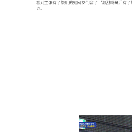
看到主张有了腹肌的她网友们留了‘激烈跳舞后有了
论。