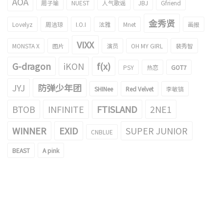
AOA
周子瑜
NUEST
人气歌谣
JBJ
Gfriend
金秀贤
Lovelyz
周洁琼
I.O.I
泫雅
Mnet
画报
VIXX
MONSTA X
图片
演员
OH MY GIRL
裴秀智
G-dragon
iKON
f(x)
PSY
热恋
GOT7
JYJ
防弹少年团
SHINee
Red Velvet
李敏镐
BTOB
INFINITE
FTISLAND
2NE1
WINNER
EXID
SUPER JUNIOR
CNBLUE
BEAST
A pink