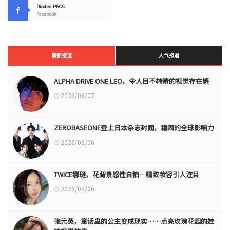
Diodeo.PROC
Facebook
最新报道
人气报道
ALPHA DRIVE ONE LEO，令人目不转睛的视觉存在感
2026/08/07
ZEROBASEONE登上日本杂志封面，稳固的全球影响力
2026/08/06
TWICE娜璉，花背景感性自拍…精致妆容引人注目
2026/08/06
张元英，童话里的公主变成现实……点亮玫瑰花园的娃