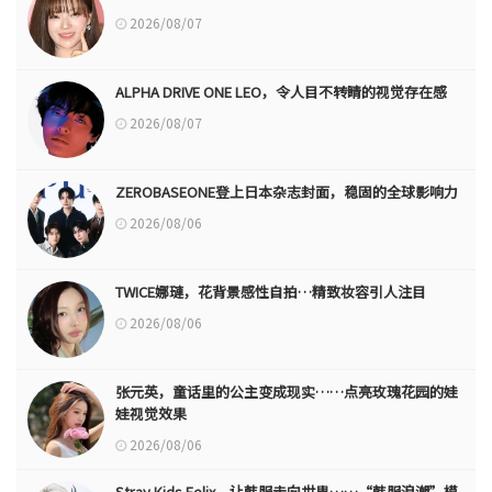
2026/08/07
ALPHA DRIVE ONE LEO，令人目不转睛的视觉存在感
2026/08/07
ZEROBASEONE登上日本杂志封面，稳固的全球影响力
2026/08/06
TWICE娜璉，花背景感性自拍…精致妆容引人注目
2026/08/06
张元英，童话里的公主变成现实……点亮玫瑰花园的娃
娃视觉效果
2026/08/06
Stray Kids Felix，让韩服走向世界……“韩服浪潮”模