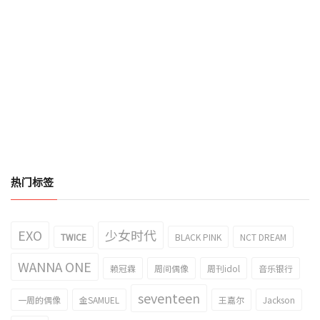
热门标签
EXO
少女时代
TWICE
BLACK PINK
NCT DREAM
WANNA ONE
赖冠霖
周间偶像
周刊idol
音乐银行
seventeen
一周的偶像
金SAMUEL
王嘉尔
Jackson