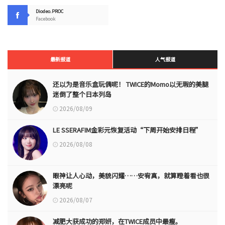
Diodeo.PROC
Facebook
最新报道
人气报道
还以为是音乐盒玩偶呢！ TWICE的Momo以无瑕的美腿
迷倒了整个日本列岛
2026/08/09
LE SSERAFIM金彩元恢复活动“下周开始安排日程”
2026/08/08
眼神让人心动，美貌闪耀……安宥真，就算瞪着看也很
漂亮呢
2026/08/07
减肥大获成功的郑妍，在TWICE成员中最瘦。