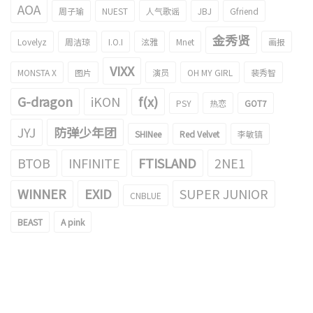
AOA
周子瑜
NUEST
人气歌谣
JBJ
Gfriend
金秀贤
Lovelyz
周洁琼
I.O.I
泫雅
Mnet
画报
VIXX
MONSTA X
图片
演员
OH MY GIRL
裴秀智
G-dragon
iKON
f(x)
PSY
热恋
GOT7
JYJ
防弹少年团
SHINee
Red Velvet
李敏镐
BTOB
INFINITE
FTISLAND
2NE1
WINNER
EXID
SUPER JUNIOR
CNBLUE
BEAST
A pink