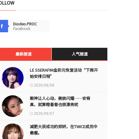
OLLOW
Diodeo.PROC
Facebook
最新报道
人气报道
LE SSERAFIM金彩元恢复活动“下周开
始安排日程”
2026/08/08
眼神让人心动，美貌闪耀……安宥
真，就算瞪着看也很漂亮呢
2026/08/07
减肥大获成功的郑妍，在TWICE成员中
最瘦。