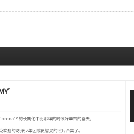
…安宥真，就算瞪着看也很漂亮呢
08/07 12:00 PM
MY’
orona19的长期化中比那样的时候好辛苦的春天。
受欢迎的防弹少年团成员智旻的照片合集了。