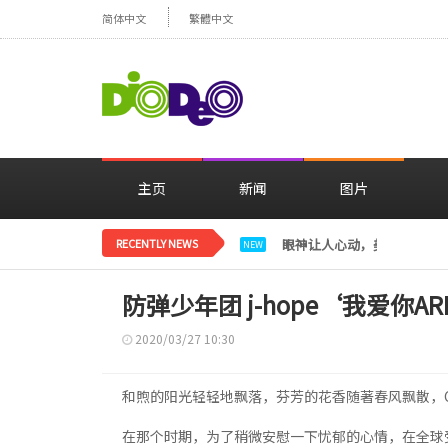
简体中文
繁體中文
主页
新闻
图片
RECENTLY NEWS
眼神让人心动，美貌闪耀…
NEW
防弹少年团 j-hope‘我爱你AR
2020/03/27 10:30
和煦的阳光轻轻地飘落，芬芳的花香随著春风飘散，C
在那个时期，为了稍微安慰一下忧郁的心情，在全球