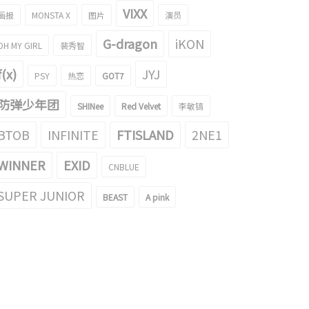
VIXX
画报
MONSTA X
图片
演员
G-dragon
iKON
OH MY GIRL
裴秀智
f(x)
JYJ
PSY
热恋
GOT7
防弹少年团
SHINee
Red Velvet
李敏镐
BTOB
INFINITE
FTISLAND
2NE1
WINNER
EXID
CNBLUE
SUPER JUNIOR
BEAST
A pink