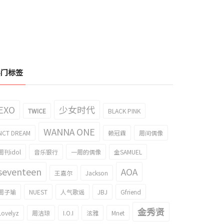
热门标签
EXO
少女时代
TWICE
BLACK PINK
WANNA ONE
NCT DREAM
赖冠霖
周间偶像
周刊idol
音乐银行
一周的偶像
金SAMUEL
seventeen
AOA
王嘉尔
Jackson
周子瑜
NUEST
人气歌谣
JBJ
Gfriend
金秀贤
Lovelyz
周洁琼
I.O.I
泫雅
Mnet