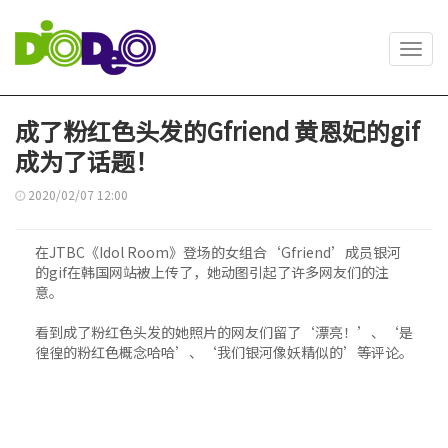
Toggl
navig
成了粉红色头发的Gfriend 黄恩妃的gif
成为了话题！
2020/02/07 12:00
在JTBC《Idol Room》登场的女组合‘Gfriend’成员银河
的gif在韩国网站被上传了，她动图引起了许多网友们的注
意。
看到成了粉红色头发的她照片的网友们留了‘漂亮！’、‘是
徨徨的粉红色概念哈哈’、‘我们银河像妖精似的’等评论。