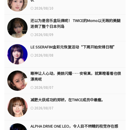
2026/08/10
还以为是音乐盒玩偶呢！ TWICE的Momo以无瑕的美腿
迷倒了整个日本列岛
2026/08/09
LE SSERAFIM金彩元恢复活动“下周开始安排日程”
2026/08/08
眼神让人心动，美貌闪耀……安宥真，就算瞪着看也很
漂亮呢
2026/08/07
减肥大获成功的郑妍，在TWICE成员中最瘦。
2026/08/07
ALPHA DRIVE ONE LEO，令人目不转睛的视觉存在感