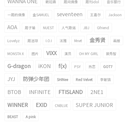
WANNA ONE
赖冠霖
周间偶像
周刊idol
音乐银行
seventeen
一周的偶像
金SAMUEL
王嘉尔
Jackson
AOA
周子瑜
NUEST
人气歌谣
JBJ
Gfriend
金秀贤
Lovelyz
周洁琼
I.O.I
泫雅
Mnet
画报
VIXX
MONSTA X
图片
演员
OH MY GIRL
裴秀智
G-dragon
iKON
f(x)
PSY
热恋
GOT7
JYJ
防弹少年团
SHINee
Red Velvet
李敏镐
BTOB
INFINITE
FTISLAND
2NE1
WINNER
EXID
SUPER JUNIOR
CNBLUE
BEAST
A pink