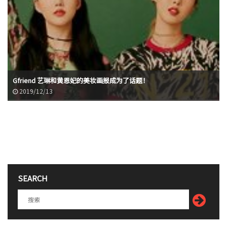
Gfriend 艺琳和黄恩妃的美妆画报成为了话题！
2019/12/13
SEARCH