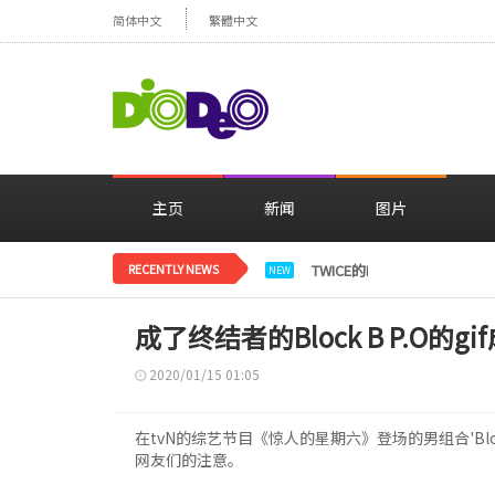
简体中文
繁體中文
主页
新闻
图片
RECENTLY NEWS
TWICE的Mina，以FENDI
NEW
成了终结者的Block B P.O的g
2020/01/15 01:05
在tvN的综艺节目《惊人的星期六》登场的男组合'Blo
网友们的注意。