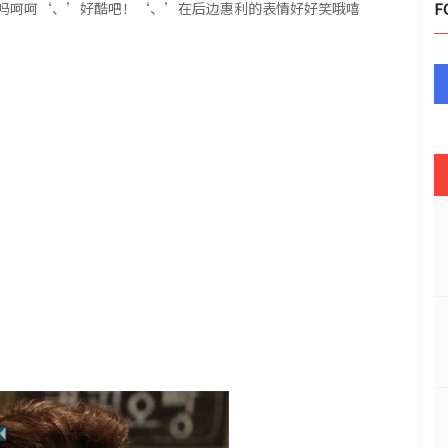
吗呵呵‘、’好酷吧！‘、’在后边惠利的表情好好笑哦嘻
F