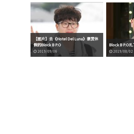
、旻浩和P.O
【图片】去《Hotel Del Luna》褒赏休
，第三
假的Block B P.O
Block B P
2019/09/06
2019/08/02