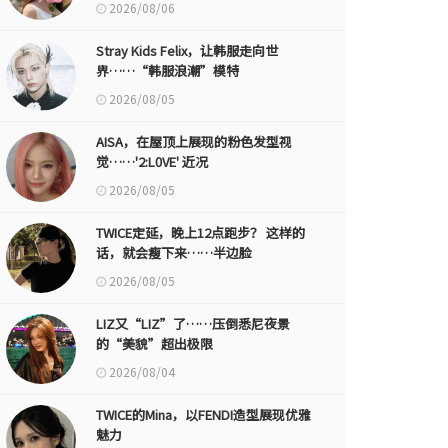
2026/08/06
Stray Kids Felix，让韩服走向世
界……“韩服浪潮”模特
2026/08/05
AISA，在屋顶上展现的粉色发型视
觉……'2:L0VE' 近况
2026/08/05
TWICE定延，晚上12点跑步？ 这样的
话，就会瘦下来……半边脸
2026/08/05
LIZ又“LIZ”了……压倒悉尼夜景
的“美貌”超出极限
2026/08/04
TWICE的Mina，以FENDI造型展现优雅
魅力