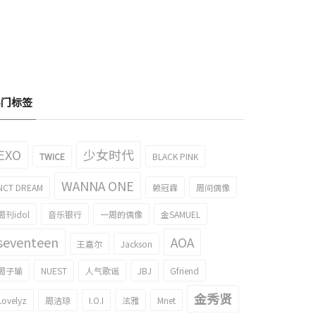
热门标签
EXO
少女时代
TWICE
BLACK PINK
WANNA ONE
NCT DREAM
赖冠霖
周间偶像
周刊idol
音乐银行
一周的偶像
金SAMUEL
seventeen
AOA
王嘉尔
Jackson
周子瑜
NUEST
人气歌谣
JBJ
Gfriend
金秀贤
Lovelyz
周洁琼
I.O.I
泫雅
Mnet