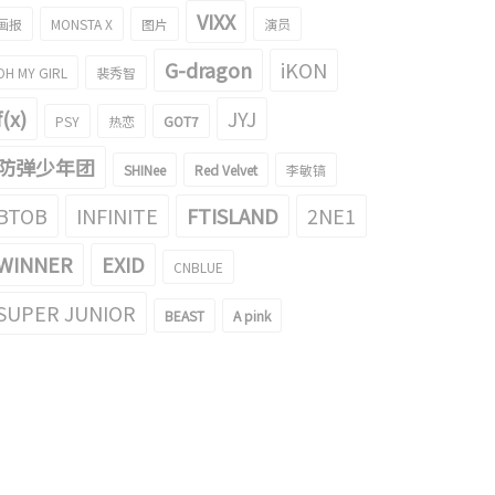
VIXX
画报
MONSTA X
图片
演员
G-dragon
iKON
OH MY GIRL
裴秀智
f(x)
JYJ
PSY
热恋
GOT7
防弹少年团
SHINee
Red Velvet
李敏镐
BTOB
INFINITE
FTISLAND
2NE1
WINNER
EXID
CNBLUE
SUPER JUNIOR
BEAST
A pink