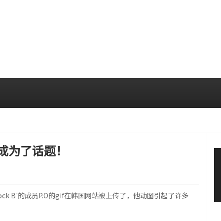
造型展现优雅魅力
08/04 10:00 AM
if成为了话题！
ck B'的成员P.O的gif在韩国网站被上传了，他动图引起了许多