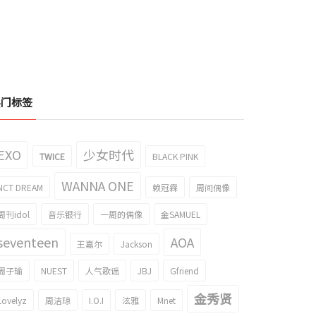
热门标签
EXO
少女时代
TWICE
BLACK PINK
WANNA ONE
NCT DREAM
赖冠霖
周间偶像
周刊idol
音乐银行
一周的偶像
金SAMUEL
seventeen
AOA
王嘉尔
Jackson
周子瑜
NUEST
人气歌谣
JBJ
Gfriend
金秀贤
Lovelyz
周洁琼
I.O.I
泫雅
Mnet