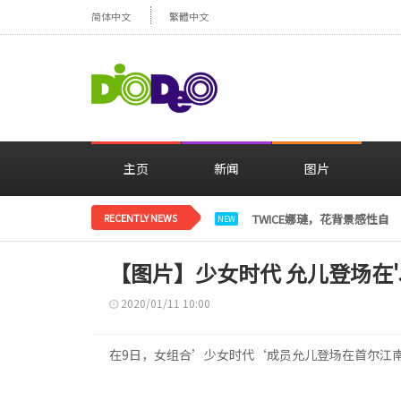
简体中文
繁體中文
主页
新闻
图片
RECENTLY NEWS
TWICE娜璉，花背景感性自
NEW
【图片】少女时代 允儿登场在'JI
2020/01/11 10:00
在9日，女组合’少女时代‘成员允儿登场在首尔江南区礼