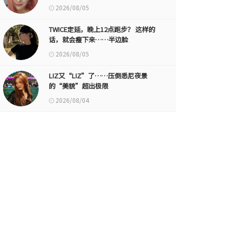
2026/08/05
TWICE定延，晚上12点跑步？ 这样的
话，就会瘦下来……半边脸
2026/08/05
LIZ又“LIZ”了……压倒悉尼夜景
的“美貌”超出极限
2026/08/04