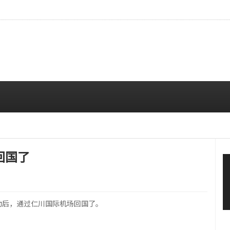
CE成员中最瘦。
08/07 10:00 AM
回国了
动后，通过仁川国际机场回国了。