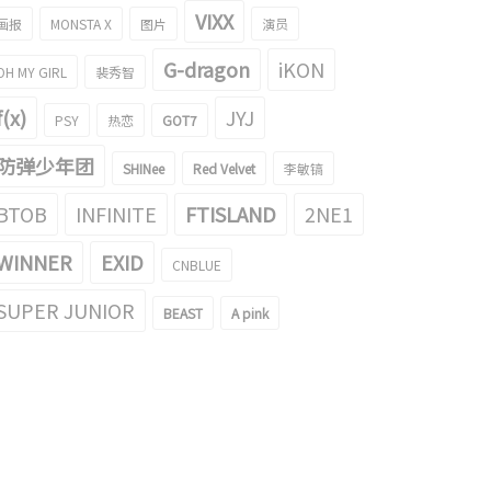
VIXX
画报
MONSTA X
图片
演员
G-dragon
iKON
OH MY GIRL
裴秀智
f(x)
JYJ
PSY
热恋
GOT7
防弹少年团
SHINee
Red Velvet
李敏镐
BTOB
INFINITE
FTISLAND
2NE1
WINNER
EXID
CNBLUE
SUPER JUNIOR
BEAST
A pink