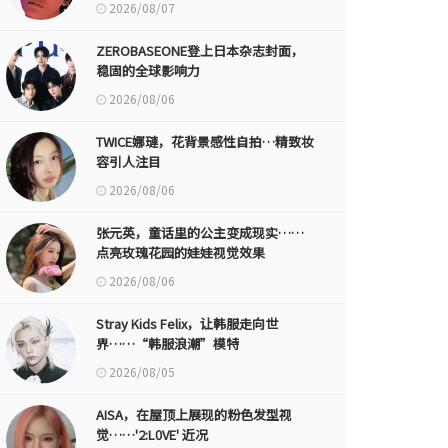
2026/08/07
ZEROBASEONE登上日本杂志封面，
稳固的全球影响力
2026/08/06
TWICE娜璉，花背景感性自拍…精致妆
容引人注目
2026/08/06
张元英，童话里的公主变成现实……
点亮玫瑰花园的娃娃视觉效果
2026/08/06
Stray Kids Felix，让韩服走向世
界……“韩服浪潮”模特
2026/08/05
AISA，在屋顶上展现的粉色发型视
觉……'2:L0VE' 近况