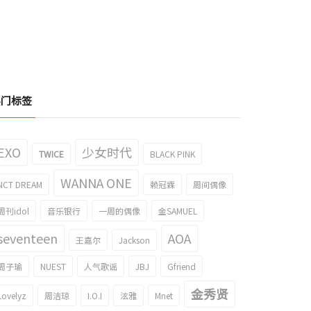
热门标签
EXO
少女时代
TWICE
BLACK PINK
WANNA ONE
NCT DREAM
赖冠霖
周间偶像
周刊idol
音乐银行
一周的偶像
金SAMUEL
seventeen
AOA
王嘉尔
Jackson
周子瑜
NUEST
人气歌谣
JBJ
Gfriend
金秀贤
Lovelyz
周洁琼
I.O.I
泫雅
Mnet