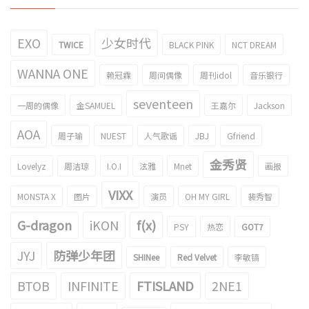
EXO
少女时代
TWICE
BLACK PINK
NCT DREAM
WANNA ONE
赖冠霖
周间偶像
周刊idol
音乐银行
seventeen
一周的偶像
金SAMUEL
王嘉尔
Jackson
AOA
周子瑜
NUEST
人气歌谣
JBJ
Gfriend
金秀贤
Lovelyz
周洁琼
I.O.I
泫雅
Mnet
画报
VIXX
MONSTA X
图片
演员
OH MY GIRL
裴秀智
G-dragon
iKON
f(x)
PSY
热恋
GOT7
JYJ
防弹少年团
SHINee
Red Velvet
李敏镐
BTOB
INFINITE
FTISLAND
2NE1