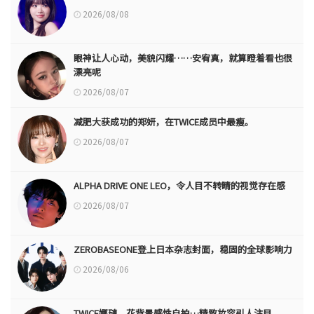
2026/08/08
眼神让人心动，美貌闪耀……安宥真，就算瞪着看也很
漂亮呢
2026/08/07
减肥大获成功的郑妍，在TWICE成员中最瘦。
2026/08/07
ALPHA DRIVE ONE LEO，令人目不转睛的视觉存在感
2026/08/07
ZEROBASEONE登上日本杂志封面，稳固的全球影响力
2026/08/06
TWICE娜璉，花背景感性自拍…精致妆容引人注目