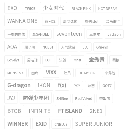
EXO
少女时代
TWICE
BLACK PINK
NCT DREAM
WANNA ONE
赖冠霖
周间偶像
周刊idol
音乐银行
seventeen
一周的偶像
金SAMUEL
王嘉尔
Jackson
AOA
周子瑜
NUEST
人气歌谣
JBJ
Gfriend
金秀贤
Lovelyz
周洁琼
I.O.I
泫雅
Mnet
画报
VIXX
MONSTA X
图片
演员
OH MY GIRL
裴秀智
G-dragon
iKON
f(x)
PSY
热恋
GOT7
JYJ
防弹少年团
SHINee
Red Velvet
李敏镐
BTOB
INFINITE
FTISLAND
2NE1
WINNER
EXID
SUPER JUNIOR
CNBLUE