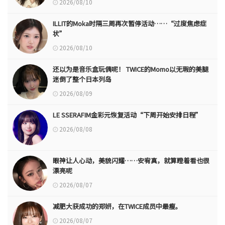
2026/08/10
ILLIT的Moka时隔三周再次暂停活动……“过度焦虑症
状”
2026/08/10
还以为是音乐盒玩偶呢！ TWICE的Momo以无瑕的美腿
迷倒了整个日本列岛
2026/08/09
LE SSERAFIM金彩元恢复活动“下周开始安排日程”
2026/08/08
眼神让人心动，美貌闪耀……安宥真，就算瞪着看也很
漂亮呢
2026/08/07
减肥大获成功的郑妍，在TWICE成员中最瘦。
2026/08/07