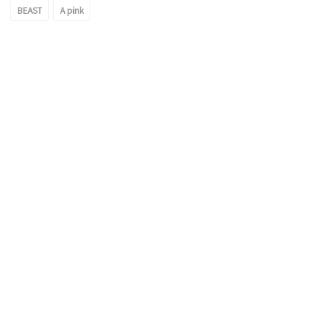
BEAST
A pink