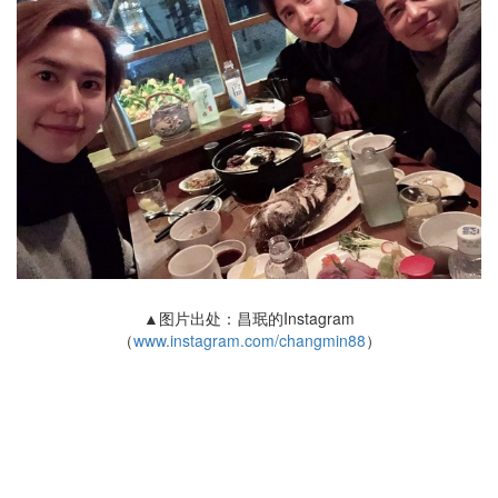
▲图片出处：昌珉的Instagram
（
www.instagram.com/changmin88
）