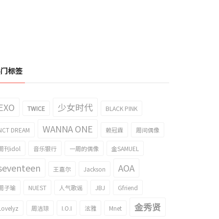
热门标签
EXO
少女时代
TWICE
BLACK PINK
WANNA ONE
NCT DREAM
赖冠霖
周间偶像
周刊idol
音乐银行
一周的偶像
金SAMUEL
seventeen
AOA
王嘉尔
Jackson
周子瑜
NUEST
人气歌谣
JBJ
Gfriend
金秀贤
Lovelyz
周洁琼
I.O.I
泫雅
Mnet