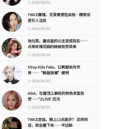
2026/08/06
TWICE娜璉，花背景感性自拍…精致妆
容引人注目
2026/08/06
张元英，童话里的公主变成现实……
点亮玫瑰花园的娃娃视觉效果
2026/08/06
Stray Kids Felix，让韩服走向世
界……“韩服浪潮”模特
2026/08/05
AISA，在屋顶上展现的粉色发型视
觉……'2:L0VE' 近况
2026/08/05
TWICE定延，晚上12点跑步？ 这样的
话，就会瘦下来……半边脸