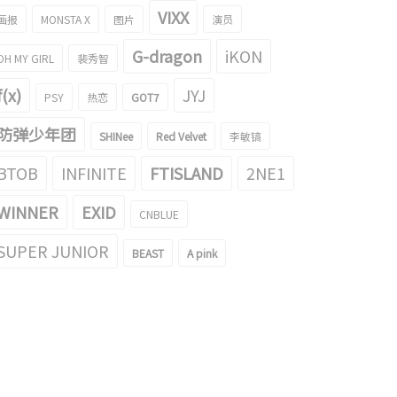
VIXX
画报
MONSTA X
图片
演员
G-dragon
iKON
OH MY GIRL
裴秀智
f(x)
JYJ
PSY
热恋
GOT7
防弹少年团
SHINee
Red Velvet
李敏镐
BTOB
INFINITE
FTISLAND
2NE1
WINNER
EXID
CNBLUE
SUPER JUNIOR
BEAST
A pink