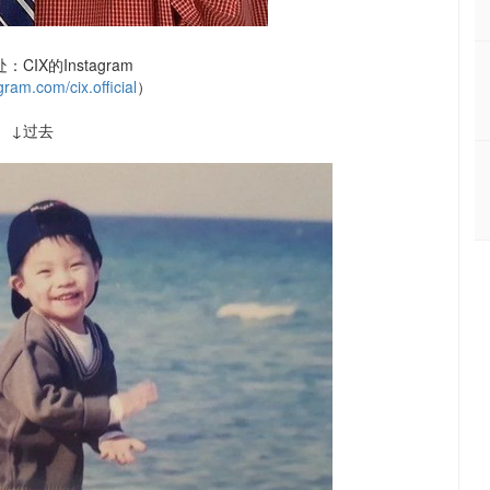
CIX的Instagram
ram.com/cix.official
）
↓过去