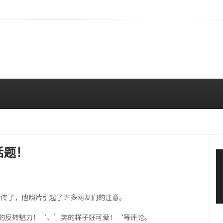
EO，令人目不转睛的视觉存在感
08/07 01:05 AM
话题！
被上传了，他照片引起了许多网友们的注意。
的反转魅力！‘、’笑的样子好可爱！‘等评论。