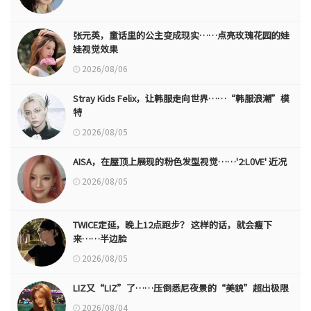
张元英，童话里的公主变成现实……点亮玫瑰花园的娃
娃视觉效果
2026/08/06
Stray Kids Felix，让韩服走向世界……“韩服浪潮”模
特
2026/08/05
AISA，在屋顶上展现的粉色发型视觉……'2:L0VE' 近况
2026/08/05
TWICE定延，晚上12点跑步？ 这样的话，就会瘦下
来……半边脸
2026/08/05
LIZ又“LIZ”了……压倒悉尼夜景的“美貌”超出极限
2026/08/04