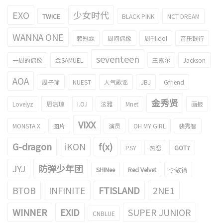
EXO
少女时代
TWICE
BLACK PINK
NCT DREAM
WANNA ONE
赖冠霖
周间偶像
周刊idol
音乐银行
seventeen
一周的偶像
金SAMUEL
王嘉尔
Jackson
AOA
周子瑜
NUEST
人气歌谣
JBJ
Gfriend
金秀贤
Lovelyz
周洁琼
I.O.I
泫雅
Mnet
画报
VIXX
MONSTA X
图片
演员
OH MY GIRL
裴秀智
G-dragon
iKON
f(x)
PSY
热恋
GOT7
JYJ
防弹少年团
SHINee
Red Velvet
李敏镐
BTOB
INFINITE
FTISLAND
2NE1
WINNER
EXID
SUPER JUNIOR
CNBLUE