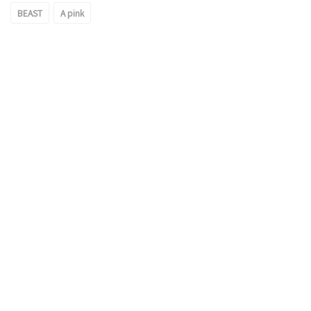
BEAST
A pink