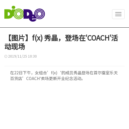
Toggl
navig
【图片】f(x) 秀晶，登场在'COACH'活
动现场
2019/11/25 10:30
在22日下午，女组合’f(x)‘的成员秀晶登场在首尔蚕室乐天
百货店’COACH'卖场更新开业纪念活动。