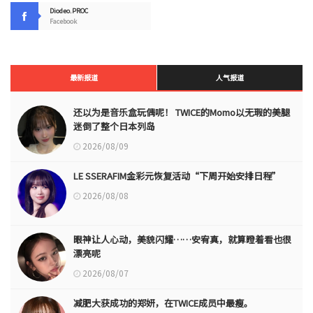
Diodeo.PROC
Facebook
最新报道
人气报道
还以为是音乐盒玩偶呢！ TWICE的Momo以无瑕的美腿
迷倒了整个日本列岛
2026/08/09
LE SSERAFIM金彩元恢复活动“下周开始安排日程”
2026/08/08
眼神让人心动，美貌闪耀……安宥真，就算瞪着看也很
漂亮呢
2026/08/07
减肥大获成功的郑妍，在TWICE成员中最瘦。