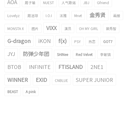
AOA
周子瑜
NUEST
人气歌谣
JBJ
Gfriend
金秀贤
Lovelyz
周洁琼
I.O.I
泫雅
Mnet
画报
VIXX
MONSTA X
图片
演员
OH MY GIRL
裴秀智
G-dragon
iKON
f(x)
PSY
热恋
GOT7
JYJ
防弹少年团
SHINee
Red Velvet
李敏镐
BTOB
INFINITE
FTISLAND
2NE1
WINNER
EXID
SUPER JUNIOR
CNBLUE
BEAST
A pink