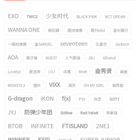
EXO
少女时代
TWICE
BLACK PINK
NCT DREAM
WANNA ONE
赖冠霖
周间偶像
周刊idol
音乐银行
seventeen
一周的偶像
金SAMUEL
王嘉尔
Jackson
AOA
周子瑜
NUEST
人气歌谣
JBJ
Gfriend
金秀贤
Lovelyz
周洁琼
I.O.I
泫雅
Mnet
画报
VIXX
MONSTA X
图片
演员
OH MY GIRL
裴秀智
G-dragon
iKON
f(x)
PSY
热恋
GOT7
JYJ
防弹少年团
SHINee
Red Velvet
李敏镐
BTOB
INFINITE
FTISLAND
2NE1
WINNER
EXID
SUPER JUNIOR