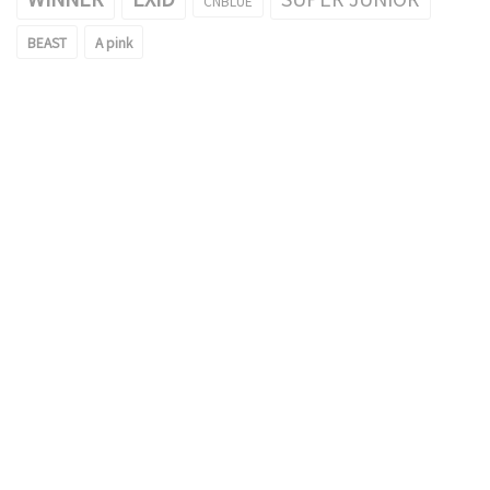
CNBLUE
BEAST
A pink