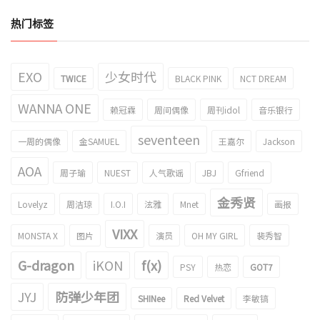
热门标签
EXO
少女时代
TWICE
BLACK PINK
NCT DREAM
WANNA ONE
赖冠霖
周间偶像
周刊idol
音乐银行
seventeen
一周的偶像
金SAMUEL
王嘉尔
Jackson
AOA
周子瑜
NUEST
人气歌谣
JBJ
Gfriend
金秀贤
Lovelyz
周洁琼
I.O.I
泫雅
Mnet
画报
VIXX
MONSTA X
图片
演员
OH MY GIRL
裴秀智
G-dragon
iKON
f(x)
PSY
热恋
GOT7
JYJ
防弹少年团
SHINee
Red Velvet
李敏镐