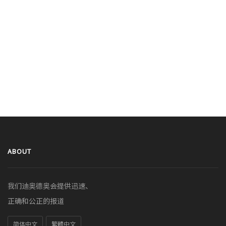
ABOUT
我们迪奥德奥会提供迅速、
正确和公正的报道
简体中文
繁體中文