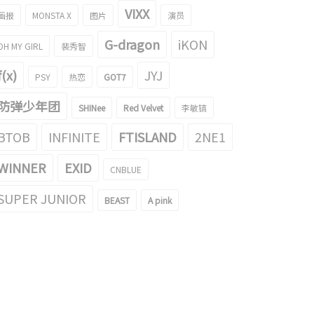
VIXX
画报
MONSTA X
图片
演员
G-dragon
iKON
OH MY GIRL
裴秀智
f(x)
JYJ
PSY
热恋
GOT7
防弹少年团
SHINee
Red Velvet
李敏镐
BTOB
INFINITE
FTISLAND
2NE1
WINNER
EXID
CNBLUE
SUPER JUNIOR
BEAST
A pink