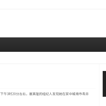
…安宥真，就算瞪着看也很漂亮呢
08/07 12:00 PM
天下午3时20分左右，崔真理的经纪人发现她在家中城南市寿井