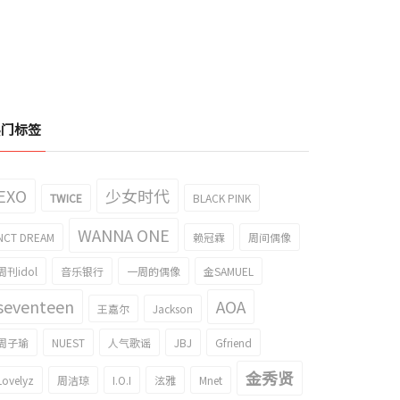
热门标签
EXO
少女时代
TWICE
BLACK PINK
WANNA ONE
NCT DREAM
赖冠霖
周间偶像
周刊idol
音乐银行
一周的偶像
金SAMUEL
seventeen
AOA
王嘉尔
Jackson
周子瑜
NUEST
人气歌谣
JBJ
Gfriend
金秀贤
Lovelyz
周洁琼
I.O.I
泫雅
Mnet