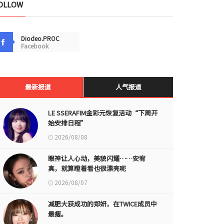
OLLOW
Diodeo.PROC
Facebook
最新报道
人气报道
LE SSERAFIM金彩元恢复活动“下周开
始安排日程”
2026/08/08
眼神让人心动，美貌闪耀……安宥
真，就算瞪着看也很漂亮呢
2026/08/07
减肥大获成功的郑妍，在TWICE成员中
最瘦。