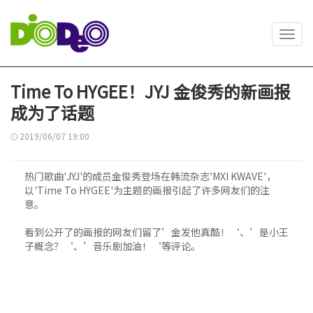
Toggl
navig
Time To HYGEE！JYJ 金俊秀的新画报
成为了话题
2019/06/07 19:00
热门歌曲'JYJ'的成员金俊秀登场在韩流杂志'MXI KWAVE'，
以'Time To HYGEE'为主题的画报引起了许多网友们的注
意。
看到公开了的画报的网友们留了’金发他真酷！‘、’是小王
子概念？‘、’音乐剧加油！‘等评论。