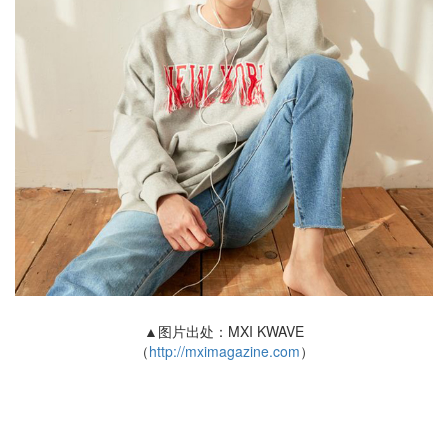
▲图片出处：MXI KWAVE
（
http://mximagazine.com
）