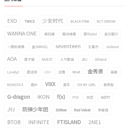
EXO
少女时代
TWICE
BLACK PINK
NCT DREAM
WANNA ONE
赖冠霖
周间偶像
周刊idol
音乐银行
seventeen
一周的偶像
金SAMUEL
王嘉尔
Jackson
AOA
周子瑜
NUEST
人气歌谣
JBJ
Gfriend
金秀贤
Lovelyz
周洁琼
I.O.I
泫雅
Mnet
画报
VIXX
MONSTA X
图片
演员
OH MY GIRL
裴秀智
G-dragon
iKON
f(x)
PSY
热恋
GOT7
JYJ
防弹少年团
SHINee
Red Velvet
李敏镐
BTOB
INFINITE
FTISLAND
2NE1